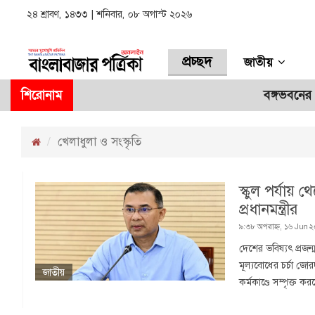
২৪ শ্রাবণ, ১৪৩৩ | শনিবার, ০৮ অগাস্ট ২০২৬
প্রচ্ছদ
জাতীয়
শিরোনাম
বঙ্গভবনের বা
খেলাধুলা ও সংস্কৃতি
স্কুল পর্যায় 
প্রধানমন্ত্রীর
৯:৩৮ অপরাহ্ন, ১৬ Jun ২
দেশের ভবিষ্যৎ প্রজন
মূল্যবোধের চর্চা জো
জাতীয়
কর্মকাণ্ডে সম্পৃক্ত কর