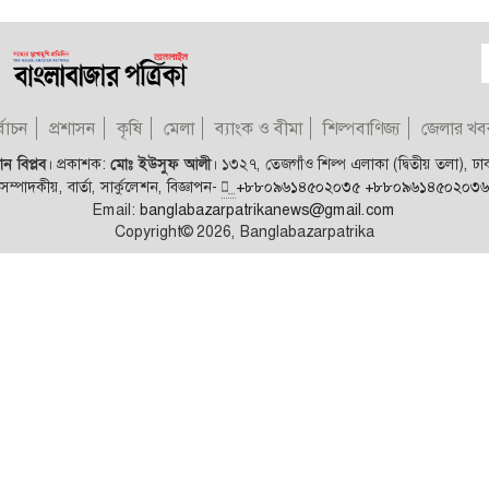
্বাচন
প্রশাসন
কৃষি
মেলা
ব্যাংক ও বীমা
শিল্পবাণিজ্য
জেলার খব
ন বিপ্লব
।
প্রকাশক:
মোঃ ইউসুফ আলী
।
১৩২৭, তেজগাঁও শিল্প এলাকা (দ্বিতীয় তলা), ঢ
সম্পাদকীয়, বার্তা, সার্কুলেশন, বিজ্ঞাপন-
+৮৮০৯৬১৪৫০২০৩৫
+৮৮০৯৬১৪৫০২০৩৬
Email:
banglabazarpatrikanews@gmail.com
Copyright© 2026, Banglabazarpatrika