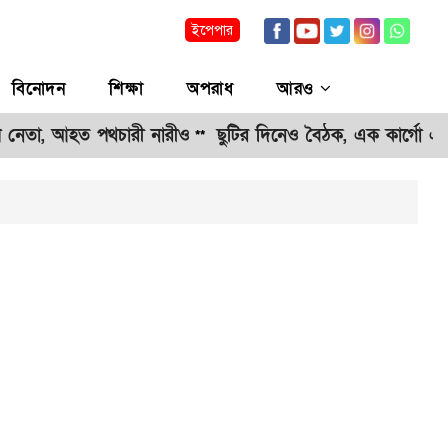
ইপেপার
বিনোদন
শিক্ষা
অপরাধ
আরও
ি নেতা, আহত পথচারী নারীও
ছুটির দিনেও বৈঠক, এক কার্গো এ
**