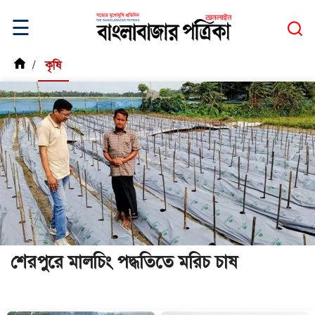
☰
/
কৃষি
শেরপুরে মালচিং পদ্ধতিতে মরিচ চাষ