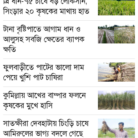
ব্রি ধান-৭৫ চাষে বড় লোকসান,
সিংড়ার ২০ কৃষকের মাথায় হাত
টানা বৃষ্টিপাতে আগাম ধান ও
আলুসহ সবজি ক্ষেতের ব্যাপক
ক্ষতি
ফুলবাড়ীতে পাটের ভালো দাম
পেয়ে খুশি পাট চাষিরা
কুমিল্লায় আখের বাম্পার ফলনে
কৃষকের মুখে হাসি
সাতক্ষীরা দেবহাটায় চিংড়ি চাষে
আমিরুলের ভাগ্য বদলে গেছে