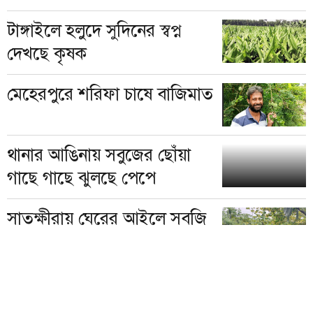
টাঙ্গাইলে হলুদে সুদিনের স্বপ্ন
দেখছে কৃষক
মেহেরপুরে শরিফা চাষে বাজিমাত
থানার আঙিনায় সবুজের ছোঁয়া
গাছে গাছে ঝুলছে পেপে
সাতক্ষীরায় ঘেরের আইলে সবজি
চাষে নতুন সম্ভাবনা
রূপগঞ্জে আখের বাম্পার ফলন,
সাথী ফসলেও দ্বিগুণ লাভ