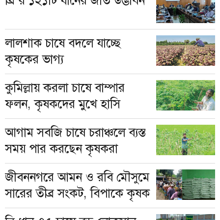
ব্রি’র ১২১টি ধানের জাত উদ্ভাবন
লালশাক চাষে বদলে যাচ্ছে
কৃষকের ভাগ্য
কুমিল্লায় করলা চাষে বাম্পার
ফলন, কৃষকদের মুখে হাসি
আগাম সবজি চাষে চরাঞ্চলে ব্যস্ত
সময় পার করছেন কৃষকরা
জীবননগরে আমন ও রবি মৌসুমে
সারের তীব্র সংকট, বিপাকে কৃষক