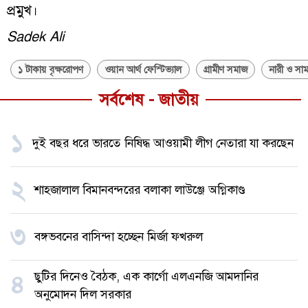
প্রমুখ।
Sadek Ali
১ টাকায় বৃক্ষরোপণ
ওয়ান আর্থ ফেস্টিভ্যাল
গ্রামীণ সমাজ
নারী ও সাম
সর্বশেষ - জাতীয়
১
দুই বছর ধরে ভারতে নিষিদ্ধ আওয়ামী লীগ নেতারা যা করছেন
২
শাহজালাল বিমানবন্দরের বলাকা লাউঞ্জে অগ্নিকাণ্ড
৩
বঙ্গভবনের বাসিন্দা হচ্ছেন মির্জা ফখরুল
ছুটির দিনেও বৈঠক, এক কার্গো এলএনজি আমদানির
৪
অনুমোদন দিল সরকার