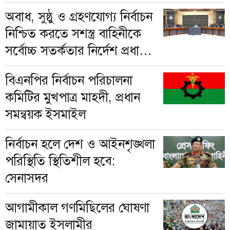
অবাধ, সুষ্ঠু ও গ্রহণযোগ্য নির্বাচন
নিশ্চিত করতে সশস্ত্র বাহিনীকে
সর্বোচ্চ সতর্কতার নির্দেশ প্রধান
উপদেষ্টার
বিএনপির নির্বাচন পরিচালনা
কমিটির মুখপাত্র মাহদী, প্রধান
সমন্বয়ক ইসমাইল
নির্বাচন হলে দেশ ও আইনশৃঙ্খলা
পরিস্থিতি স্থিতিশীল হবে:
সেনাসদর
আগামীকাল গণমিছিলের ঘোষণা
জামায়াত ইসলামীর