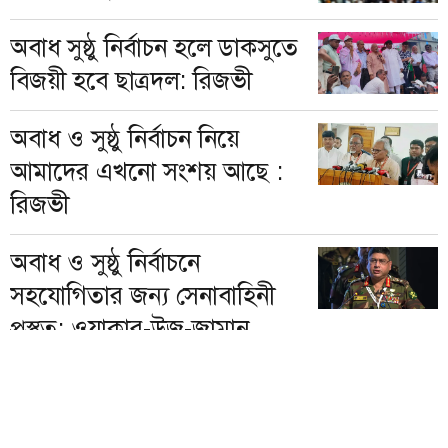
অবাধ সুষ্ঠু নির্বাচন হলে ডাকসুতে
বিজয়ী হবে ছাত্রদল: রিজভী
অবাধ ও সুষ্ঠু নির্বাচন নিয়ে
আমাদের এখনো সংশয় আছে :
রিজভী
অবাধ ও সুষ্ঠু নির্বাচনে
সহযোগিতার জন্য সেনাবাহিনী
প্রস্তুত: ওয়াকার-উজ-জামান
প্রকাশক:
মোঃ ইউসুফ আলী
।
১৩২৭, তেজগাঁও শিল্প এলাকা (দ্বিতীয় তলা),