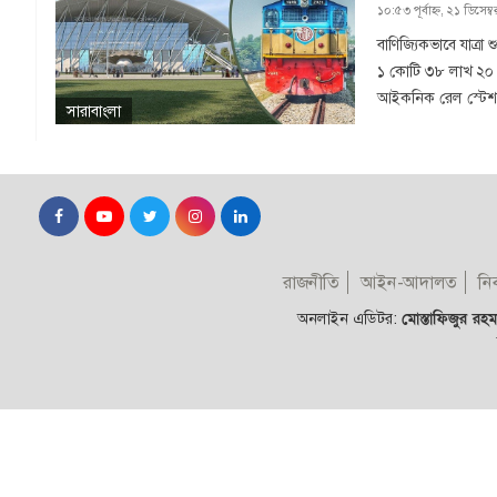
১০:৫৩ পূর্বাহ্ন, ২১ ডিসেম
বাণিজ্যিকভাবে যাত্র
১ কোটি ৩৮ লাখ ২০ হ
আইকনিক রেল স্টেশনের 
সারাবাংলা
রাজনীতি
আইন-আদালত
নির
অনলাইন এডিটর:
মোস্তাফিজুর রহমা