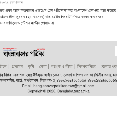
্বর ২০২৩, বৃহস্পতিবার
া শুরুর প্রথম মাসে কক্সবাজার এক্সপ্রেস ট্রেন পরিচালনা করে বাংলাদেশ রেলওয়ে আয় করেছে
াজার টাকা।বুধবার (২০ ডিসেম্বর) রাত ১২টায় বিষয়টি নিশ্চিত করেন কক্সবাজার
দায়িত্বপ্রাপ্ত স্টেশন মাস্টার গোলাম রা...
্বাচন
প্রশাসন
কৃষি
মেলা
ব্যাংক ও বীমা
শিল্পবাণিজ্য
জেলার খব
ন বিপ্লব
।
প্রকাশক:
মোঃ ইউসুফ আলী
।
১৩২৭, তেজগাঁও শিল্প এলাকা (দ্বিতীয় তলা), ঢ
সম্পাদকীয়, বার্তা, সার্কুলেশন, বিজ্ঞাপন-
+৮৮০৯৬১৪৫০২০৩৫
+৮৮০৯৬১৪৫০২০৩৬
Email:
banglabazarpatrikanews@gmail.com
Copyright© 2026, Banglabazarpatrika