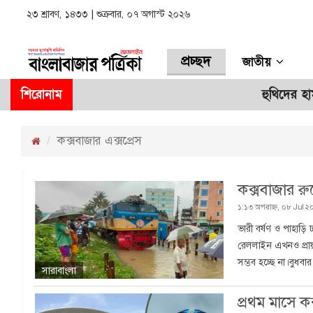
২৩ শ্রাবণ, ১৪৩৩ | শুক্রবার, ০৭ অগাস্ট ২০২৬
প্রচ্ছদ
জাতীয়
শিরোনাম
হুথিদের হাম
কক্সবাজার এক্সপ্রেস
কক্সবাজার রুট
১:১৩ অপরাহ্ন, ০৮ Jul ২০
ভারী বর্ষণ ও পাহাড়ি
রেললাইন এখনও প্রায় 
সম্ভব হচ্ছে না।বুধব
সারাবাংলা
প্রথম মাসে ক