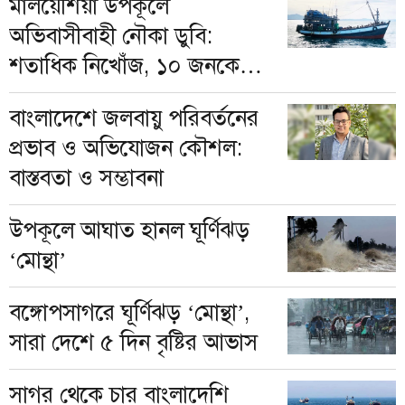
মালয়েশিয়া উপকূলে
অভিবাসীবাহী নৌকা ডুবি:
শতাধিক নিখোঁজ, ১০ জনকে
জীবিত উদ্ধার
বাংলাদেশে জলবায়ু পরিবর্তনের
প্রভাব ও অভিযোজন কৌশল:
বাস্তবতা ও সম্ভাবনা
উপকূলে আঘাত হানল ঘূর্ণিঝড়
‘মোন্থা’
বঙ্গোপসাগরে ঘূর্ণিঝড় ‘মোন্থা’,
সারা দেশে ৫ দিন বৃষ্টির আভাস
সাগর থেকে চার বাংলাদেশি