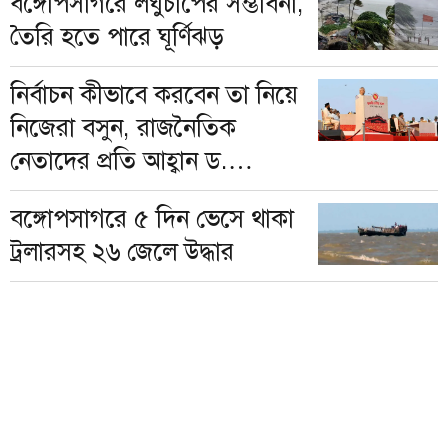
বঙ্গোপসাগরে লঘুচাপের সম্ভাবনা,
তৈরি হতে পারে ঘূর্ণিঝড়
নির্বাচন কীভাবে করবেন তা নিয়ে
নিজেরা বসুন, রাজনৈতিক
নেতাদের প্রতি আহ্বান ড.
ইউনূসের
বঙ্গোপসাগরে ৫ দিন ভেসে থাকা
ট্রলারসহ ২৬ জেলে উদ্ধার
ঢাকাসহ ১০ জেলায় ঝড়ের
পূর্বাভাস দিয়েছে আবহাওয়া
অধিদপ্তর