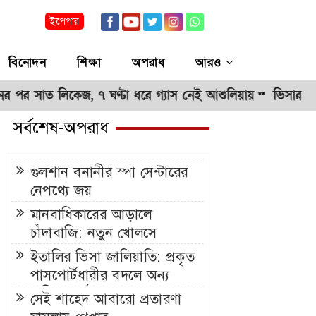
ইপেপার
বিনোদন
শিক্ষা
অপরাধ
আরও
ত লিকেজ, ৭ ঘণ্টা ধরে গ্যাস নেই আশুলিয়ায়
ভিসার নামে প্রত
**
সর্বশেষ-অপরাধ
গুলশান বনানীর স্পা সেন্টারের
নেপথ্যে জয়
মানবাধিকারের আড়ালে
চাঁদাবাজি: নতুন খোলসে
আবারও সক্রিয় সামস চক্র
ইতালির ভিসা জালিয়াতি: প্রকৃত
পাসপোর্টধারীর বদলে অন্য
নারীকে পাঠানো, ৫৬
সেই শাহেদ আবারো প্রতারণা
পাসপোর্টসহ গ্রেপ্তার ৭