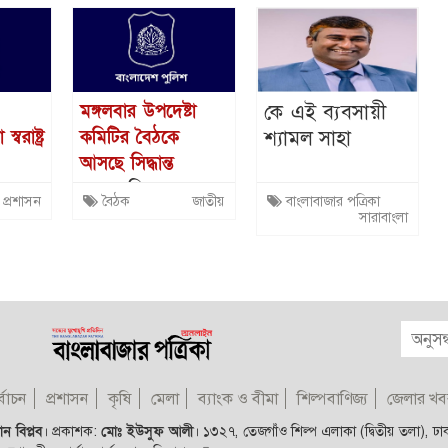
কে এই ব্যবসায়ী
মঙ্গলবার উপদেষ্টা
শ্যামল সাহা
বরাষ্ট্র
কমিটির বৈঠকে
আসছে সিদ্ধান্ত
এবার তিন
প্রশাসন
বৈঠক
জাতীয়
বাংলাবাজার পত্রিকা
 ওসির
বিতর্কিত নির্বাচনের
সারাবাংলা
া
পুলিশ কর্মকর্তাদের
বিরুদ্ধে কঠোর
ব্যবস্থা
্বাচন
প্রশাসন
কৃষি
মেলা
ব্যাংক ও বীমা
শিল্পবাণিজ্য
জেলার খব
ন বিপ্লব
।
প্রকাশক:
মোঃ ইউসুফ আলী
।
১৩২৭, তেজগাঁও শিল্প এলাকা (দ্বিতীয় তলা), ঢ