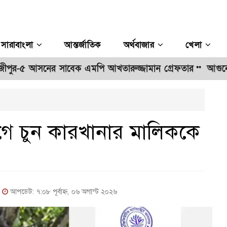
সারাবাংলা
আন্তর্জাতিক
অর্থবাজার
খেলা
 আসনের সাবেক এমপি আখতারুজ্জামান গ্রেফতার
আগুনের পর সা
**
গে চুন কারখানার মালিককে
ড
|
আপডেট: ৭:০৮ পূর্বাহ্ন, ০৬ অগাস্ট ২০২৬