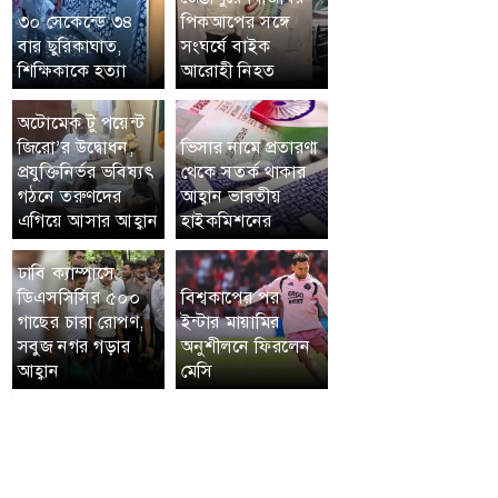
৩০ সেকেন্ডে ৩৪
পিকআপের সঙ্গে
বার ছুরিকাঘাত,
সংঘর্ষে বাইক
শিক্ষিকাকে হত্যা
আরোহী নিহত
অটোমেক টু পয়েন্ট
জিরো’র উদ্বোধন,
ভিসার নামে প্রতারণা
প্রযুক্তিনির্ভর ভবিষ্যৎ
থেকে সতর্ক থাকার
গঠনে তরুণদের
আহ্বান ভারতীয়
এগিয়ে আসার আহ্বান
হাইকমিশনের
ঢাবি ক্যাম্পাসে
ডিএসসিসির ৫০০
বিশ্বকাপের পর
গাছের চারা রোপণ,
ইন্টার মায়ামির
সবুজ নগর গড়ার
অনুশীলনে ফিরলেন
আহ্বান
মেসি