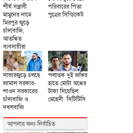
শীর্ষ সন্ত্রাসী
পরিবারের পিতা
মামুনের নামে
পুত্রের সিন্ডিকেট
মিরপুর জুড়ে
চাঁদাবাজি,
আতঙ্কিত
ব্যবসায়ীরা
সাভারজুড়ে চলছে
পলাতক দুই জঙ্গির
জামাল সরকার-
হাতে মোটা অঙ্কের
শাওন সরকারের
টাকা দিয়েছিল
চাঁদাবাজি ও
মেহেদী: সিটিটিসি
দখলবাজি
আপনার জন্য নির্বাচিত
জুলাই বিপ্লবের