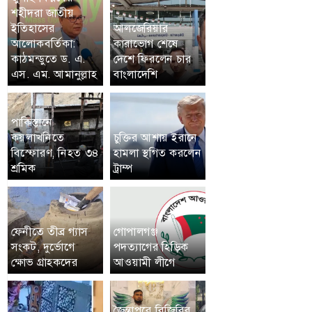
শহীদরা জাতীয়
ইতিহাসের
আলজেরিয়ার
আলোকবর্তিকা:
কারাভোগ শেষে
কাঠমন্ডুতে ড. এ.
দেশে ফিরলেন চার
এস. এম. আমানুল্লাহ
বাংলাদেশি
পাকিস্তানে
কয়লাখনিতে
চুক্তির আশায় ইরানে
বিস্ফোরণ, নিহত ৩৪
হামলা স্থগিত করলেন
শ্রমিক
ট্রাম্প
ফেনীতে তীব্র গ্যাস
গোপালগঞ্জ
সংকট, দুর্ভোগে
পদত্যাগের হিড়িক
ক্ষোভ গ্রাহকদের
আওয়ামী লীগে
জৈন্তাপুরে বিজিবির