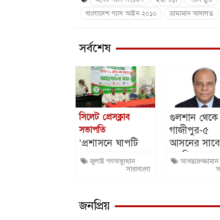
বাংলাদেশ গ্যাস আইন ২০১০
ভ্রাম্যমান আদালত
সর্বশেষ
গুলশান থেকে
সিলেট প্রেসক্লাব
গাজীপুর-৫
সভাপতি
‘প্রশাসনে ঘাপটি
আসনের সাব
মেরে থাকা দোসররা
এমপি
জুলাই গণঅভ্যুত্থান
আখতারুজ্জামান
জাতির প্রত্যাশা
আখতারুজ্জাম
সারাবাংলা
স
পূরণে বাধা সৃষ্টি
গ্রেফতার
করছে’
জনপ্রিয়