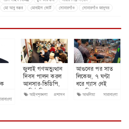
মো আবু বক্কর
মোবাইল কোর্ট
সোনারগাঁও
সোনারগাঁও জাদুঘর
জুলাই গণঅভ্যুত্থান
আগুনের পর সাত
দিবস পালন করল
লিকেজ, ৭ ঘণ্টা
েক
আনসার-ভিডিপি,
ধরে গ্যাস নেই
প্রাতিষ্ঠানিক সংস্কার
আশুলিয়ায়
আইনশৃঙ্খলা
প্রশাসন
আশুলিয়া
সারাবাংলা
ান
অব্যাহত রাখার
ারাবাংলা
অঙ্গীকার