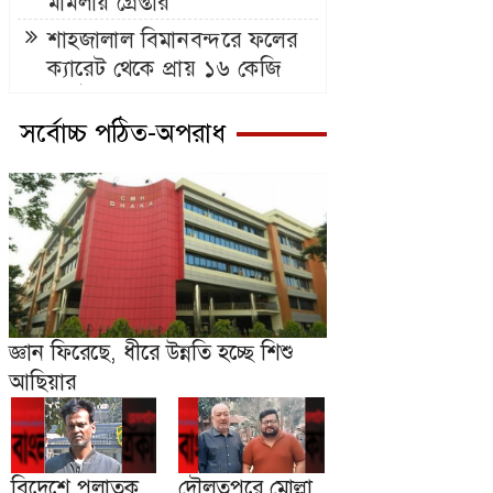
মামলায় গ্রেপ্তার
শাহজালাল বিমানবন্দরে ফলের
ক্যারেট থেকে প্রায় ১৬ কেজি
স্বর্ণের বার জব্দ
সর্বোচ্চ পঠিত-অপরাধ
জ্ঞান ফিরেছে, ধীরে উন্নতি হচ্ছে শিশু
আছিয়ার
বিদেশে পলাতক
দৌলতপুরে মোল্লা