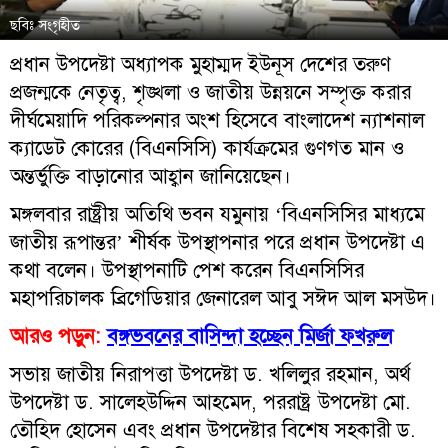
ছবিঃ সংগৃহীত
প্রধান উপদেষ্টা অধ্যাপক মুহাম্মদ ইউনূস দেশের তরুণ
প্রজন্মকে নেতৃত্ব, শৃঙ্খলা ও জাতীয় উন্নয়নে সম্পৃক্ত করার
দীর্ঘমেয়াদি পরিকল্পনার অংশ হিসেবে বাংলাদেশ ন্যাশনাল
ক্যাডেট কোরের (বিএনসিসি) কার্যক্রমের গুণগত মান ও
অন্তর্ভুক্তি বাড়ানোর আহ্বান জানিয়েছেন।
মঙ্গলবার রাষ্ট্রীয় অতিথি ভবন যমুনায় ‘বিএনসিসির মাধ্যমে
জাতীয় রূপান্তর’ শীর্ষক উপস্থাপনার পরে প্রধান উপদেষ্টা এ
কথা বলেন। উপস্থাপনাটি পেশ করেন বিএনসিসির
মহাপরিচালক ব্রিগেডিয়ার জেনারেল আবু সঈদ আল মসউদ।
আরও পড়ুন:
বঙ্গভবনের বাসিন্দা হচ্ছেন মির্জা ফখরুল
সভায় জাতীয় নিরাপত্তা উপদেষ্টা ড. খলিলুর রহমান, অর্থ
উপদেষ্টা ড. সালেহউদ্দিন আহমেদ, পররাষ্ট্র উপদেষ্টা মো.
তৌহিদ হোসেন এবং প্রধান উপদেষ্টার বিশেষ সহকারী ড.