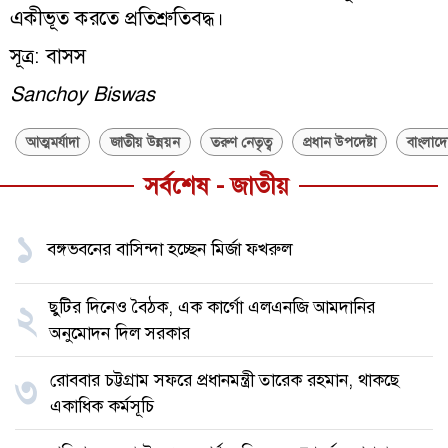
একীভূত করতে প্রতিশ্রুতিবদ্ধ।
সূত্র: বাসস
Sanchoy Biswas
আত্মমর্যাদা
জাতীয় উন্নয়ন
তরুণ নেতৃত্ব
প্রধান উপদেষ্টা
বাংলাদে
সর্বশেষ - জাতীয়
১
বঙ্গভবনের বাসিন্দা হচ্ছেন মির্জা ফখরুল
ছুটির দিনেও বৈঠক, এক কার্গো এলএনজি আমদানির
২
অনুমোদন দিল সরকার
রোববার চট্টগ্রাম সফরে প্রধানমন্ত্রী তারেক রহমান, থাকছে
৩
একাধিক কর্মসূচি