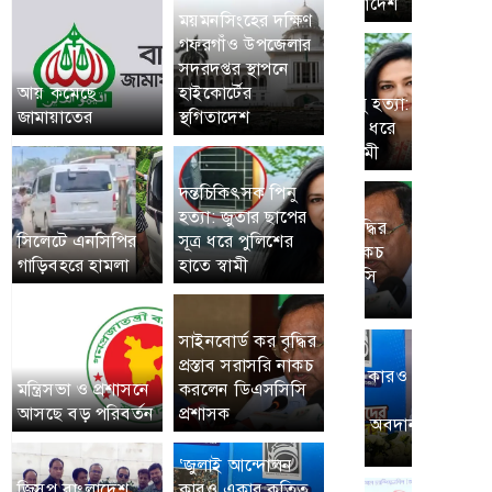
ময়মনসিংহের দক্ষিণ
গফরগাঁও উপজেলার
সদরদপ্তর স্থাপনে
আয় কমেছে
হাইকোর্টের
জামায়াতের
স্থগিতাদেশ
দন্তচিকিৎসক পিনু
হত্যা: জুতার ছাপের
সিলেটে এনসিপির
সূত্র ধরে পুলিশের
গাড়িবহরে হামলা
হাতে স্বামী
সাইনবোর্ড কর বৃদ্ধির
প্রস্তাব সরাসরি নাকচ
মন্ত্রিসভা ও প্রশাসনে
করলেন ডিএসসিসি
আসছে বড় পরিবর্তন
প্রশাসক
‘জুলাই আন্দোলন
জিসপ বাংলাদেশ
কারও একার কৃতিত্ব