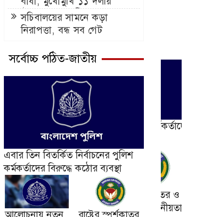
বাধা, মুখোমুখি ১১ দলীয়
ঐক্যের নেতাকর্মীরা
সচিবালয়ের সামনে কড়া
নিরাপত্তা, বন্ধ সব গেট
সর্বোচ্চ পঠিত-জাতীয়
এবার তিন বিতর্কিত নির্বাচনের পুলিশ
কর্মকর্তাদের বিরুদ্ধে কঠোর ব্যবস্থা
আলোচনায় নতুন
রাষ্ট্রের স্পর্শকাতর