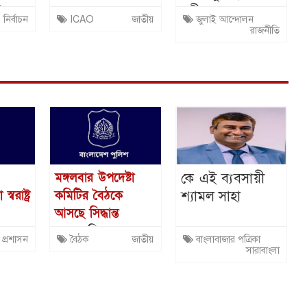
তি
NCASC সভা
শহীদদের অসম্মান
নির্বাচন
ICAO
জাতীয়
জুলাই আন্দোলন
অনুষ্ঠিত
করেছে ভারত:
রাজনীতি
রিজভী
কে এই ব্যবসায়ী
মঙ্গলবার উপদেষ্টা
শ্যামল সাহা
বরাষ্ট্র
কমিটির বৈঠকে
আসছে সিদ্ধান্ত
এবার তিন
প্রশাসন
বৈঠক
জাতীয়
বাংলাবাজার পত্রিকা
 ওসির
বিতর্কিত নির্বাচনের
সারাবাংলা
া
পুলিশ কর্মকর্তাদের
বিরুদ্ধে কঠোর
ব্যবস্থা