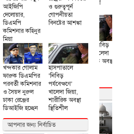
আইজিপি
ও গুরুত্বপূর্ন
দেলোয়ার,
গোপনীয়তা
ডিএমপি
বিনষ্টের আশঙ্কা
কমিশনার কহিনুর
মিয়া
খন্দকার গোলাম
হাসপাতালে
ফারুক ডিএমপির
‘নিবিড়
পরবর্তী কমিশনার
পর্যবেক্ষণে’
ও সৈয়দ নুরুল
খালেদা জিয়া,
ঢাকা রেঞ্জের
শারীরিক অবস্থা
ডিআইজি হচ্ছেন
স্থিতিশীল
আপনার জন্য নির্বাচিত