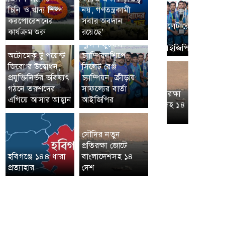
চিনি ও খাদ্য শিল্প
নয়, গণতন্ত্রকামী
করপোরেশনের
সবার অবদান
কার্যক্রম শুরু
রয়েছে’
পুলিশ ফুটবল
অটোমেক টু পয়েন্ট
চ্যাম্পিয়নশিপে
জিরো’র উদ্বোধন,
সিলেট রেঞ্জ
প্রযুক্তিনির্ভর ভবিষ্যৎ
চ্যাম্পিয়ন, ক্রীড়ায়
গঠনে তরুণদের
সাফল্যের বার্তা
এগিয়ে আসার আহ্বান
আইজিপির
সৌদির নতুন
প্রতিরক্ষা জোটে
হবিগঞ্জে ১৪৪ ধারা
বাংলাদেশসহ ১৪
প্রত্যাহার
দেশ