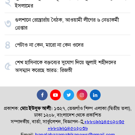
২
ইসলামের
গুলশানে রেস্তোরাঁয় বৈঠক, আওয়ামী লীগের ৬ নেতাকর্মী
৩
গ্রেপ্তার
৪
পেটাও না কেন, মারো না কেন ওদের
শেখ হাসিনাকে বক্তব্যের সুযোগ দিয়ে জুলাই শহীদদের
৫
অসম্মান করেছে ভারত: রিজভী
প্রকাশক:
মোঃ ইউসুফ আলী
।
১৩২৭, তেজগাঁও শিল্প এলাকা (দ্বিতীয় তলা),
ঢাকা ১২০৮, বাংলাদেশ থেকে প্রকাশিত
সম্পাদকীয়, বার্তা, সার্কুলেশন, বিজ্ঞাপন-
+৮৮০৯৬১৪৫০২০৩৫
+৮৮০৯৬১৪৫০২০৩৬
Email:
banglabazarpatrikanews@gmail.com