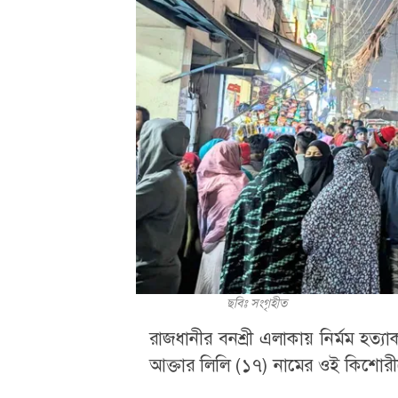
ছবিঃ সংগৃহীত
রাজধানীর বনশ্রী এলাকায় নির্মম হত্যা
আক্তার লিলি (১৭) নামের ওই কিশোরীকে