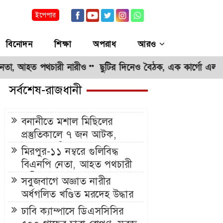
ইপেপার
বিনোদন
শিক্ষা
অপরাধ
আরও
 আহত পথচারী নারীও
ছুটির দিনেও বৈঠক, এক কার্গো এলএনজি 
**
সর্বশেষ-রাজধানী
বনানীতে মশাল মিছিলের
প্রস্তুতিকালে ৭ জন আটক,
উদ্ধার ৭০টি মশাল
মিরপুর-১১ নম্বরে গুলিবিদ্ধ
বিএনপি নেতা, আহত পথচারী
নারীও
সবুজবাগে অজ্ঞাত নারীর
অর্ধগলিত খণ্ডিত মরদেহ উদ্ধার
ঢাবি ক্যাম্পাসে ডিএসসিসির