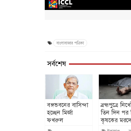
বাংলাবাজার পত্রিকা
সর্বশেষ
বঙ্গভবনের বাসিন্দা
ব্রহ্মপুত্রে নি
হচ্ছেন মির্জা
তিন দিন পর
ফখরুল
কৃষকের মরদ
ঈশ্বরগঞ্জ
স