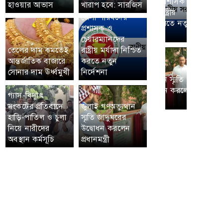
হাওয়ার আভাস
খারাপ হবে: সারজিস
জেলা পরিষদের
প্রশাসক ও
চেয়ারম্যানদের
তেলের দাম কমতেই
রাষ্ট্রীয় মর্যাদা নিশ্চিত
আন্তর্জাতিক বাজারে
করতে নতুন
সোনার দাম ঊর্ধ্বমুখী
নির্দেশনা
গ্যাস-বিদ্যুৎ
সংকটের প্রতিবাদে
জুলাই গণঅভ্যুত্থান
হাড়ি-পাতিল ও চুলা
স্মৃতি জাদুঘরের
নিয়ে নারীদের
উদ্বোধন করলেন
অবস্থান কর্মসূচি
প্রধানমন্ত্রী