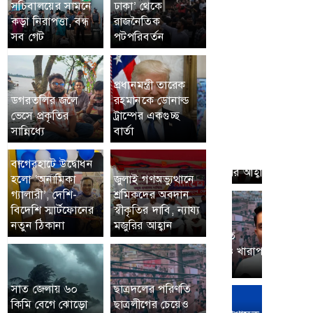
সচিবালয়ের সামনে
ঢাকা’ থেকে
কড়া নিরাপত্তা, বন্ধ
রাজনৈতিক
সব গেট
পটপরিবর্তন
প্রধানমন্ত্রী তারেক
ডগরতলির জলে
রহমানকে ডোনাল্ড
ভেসে প্রকৃতির
ট্রাম্পের একগুচ্ছ
সান্নিধ্যে
বার্তা
বাগেরহাটে উদ্বোধন
হলো ‘অনামিকা
জুলাই গণঅভ্যুত্থানে
গ্যালারী’, দেশি-
শ্রমিকদের অবদান
বিদেশি স্মার্টফোনের
স্বীকৃতির দাবি, ন্যায্য
নতুন ঠিকানা
মজুরির আহ্বান
সাত জেলায় ৬০
ছাত্রদলের পরিণতি
কিমি বেগে ঝোড়ো
ছাত্রলীগের চেয়েও