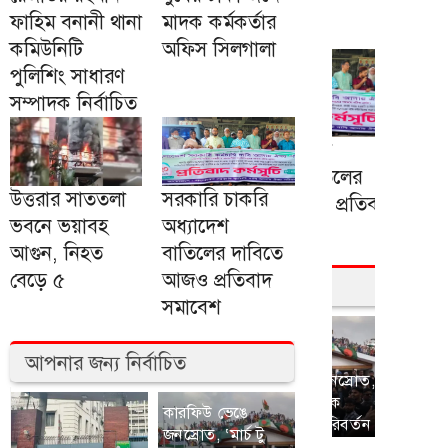
ফাহিম বনানী থানা
মাদক কর্মকর্তার
কমিউনিটি
অফিস সিলগালা
পুলিশিং সাধারণ
সম্পাদক নির্বাচিত
উত্তরার সাততলা
সরকারি চাকরি
ভবনে ভয়াবহ
অধ্যাদেশ
আগুন, নিহত
বাতিলের দাবিতে
বেড়ে ৫
আজও প্রতিবাদ
সমাবেশ
আপনার জন্য নির্বাচিত
কারফিউ ভেঙে
জনস্রোত, ‘মার্চ টু