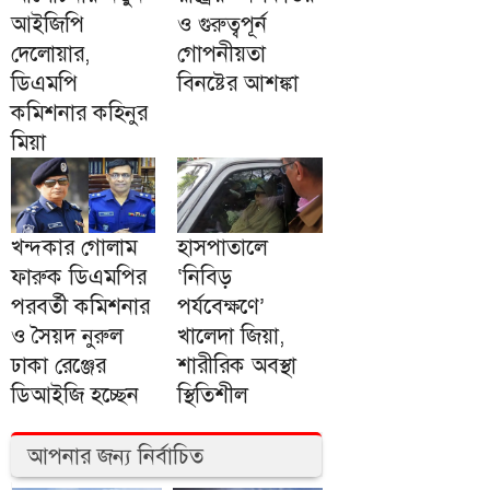
আইজিপি
ও গুরুত্বপূর্ন
দেলোয়ার,
গোপনীয়তা
ডিএমপি
বিনষ্টের আশঙ্কা
কমিশনার কহিনুর
মিয়া
খন্দকার গোলাম
হাসপাতালে
ফারুক ডিএমপির
‘নিবিড়
পরবর্তী কমিশনার
পর্যবেক্ষণে’
ও সৈয়দ নুরুল
খালেদা জিয়া,
ঢাকা রেঞ্জের
শারীরিক অবস্থা
ডিআইজি হচ্ছেন
স্থিতিশীল
আপনার জন্য নির্বাচিত