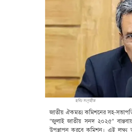
ছবিঃ সংগৃহীত
জাতীয় ঐকমত্য কমিশনের সহ-সভাপতি 
“জুলাই জাতীয় সনদ ২০২৫” বাস্তবায়নের
উপস্থাপন করবে কমিশন। এই লক্ষ্য অর