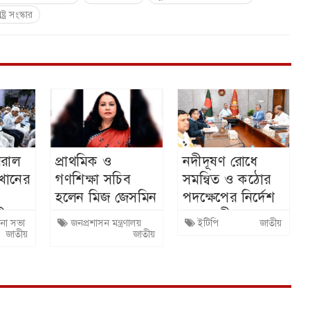
ষ্ট্র সংস্কার
িরাল
প্রাথমিক ও
নদীদূষণ রোধে
খানের
গণশিক্ষা সচিব
সমন্বিত ও কঠোর
হলেন মিজ জেসমিন
পদক্ষেপের নির্দেশ
কী
নাহার
প্রধানমন্ত্রীর
না সভা
জনপ্রশাসন মন্ত্রণালয়
ইটিপি
জাতীয়
া
জাতীয়
জাতীয়
ঠিত