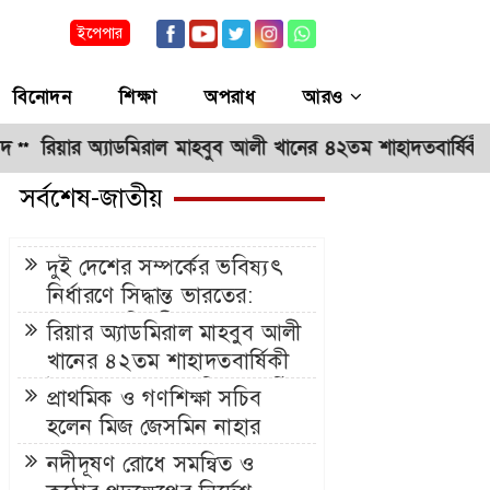
ইপেপার
বিনোদন
শিক্ষা
অপরাধ
আরও
ার অ্যাডমিরাল মাহবুব আলী খানের ৪২তম শাহাদতবার্ষিকী উপলক্ষে দ
সর্বশেষ-জাতীয়
দুই দেশের সম্পর্কের ভবিষ্যৎ
নির্ধারণে সিদ্ধান্ত ভারতের:
পররাষ্ট্র প্রতিমন্ত্রী শামা ওবায়েদ
রিয়ার অ্যাডমিরাল মাহবুব আলী
খানের ৪২তম শাহাদতবার্ষিকী
উপলক্ষে দোয়া মাহফিল অনুষ্ঠিত
প্রাথমিক ও গণশিক্ষা সচিব
হলেন মিজ জেসমিন নাহার
নদীদূষণ রোধে সমন্বিত ও