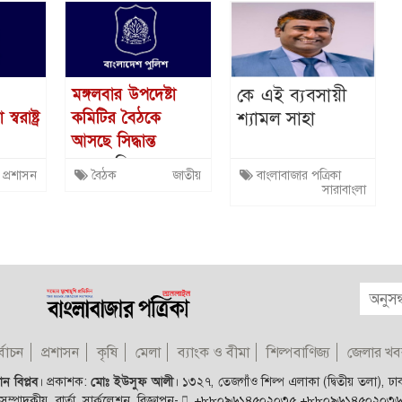
কে এই ব্যবসায়ী
মঙ্গলবার উপদেষ্টা
শ্যামল সাহা
বরাষ্ট্র
কমিটির বৈঠকে
আসছে সিদ্ধান্ত
এবার তিন
প্রশাসন
বৈঠক
জাতীয়
বাংলাবাজার পত্রিকা
 ওসির
বিতর্কিত নির্বাচনের
সারাবাংলা
া
পুলিশ কর্মকর্তাদের
বিরুদ্ধে কঠোর
ব্যবস্থা
্বাচন
প্রশাসন
কৃষি
মেলা
ব্যাংক ও বীমা
শিল্পবাণিজ্য
জেলার খব
ন বিপ্লব
।
প্রকাশক:
মোঃ ইউসুফ আলী
।
১৩২৭, তেজগাঁও শিল্প এলাকা (দ্বিতীয় তলা), ঢ
সম্পাদকীয়, বার্তা, সার্কুলেশন, বিজ্ঞাপন-
+৮৮০৯৬১৪৫০২০৩৫
+৮৮০৯৬১৪৫০২০৩৬