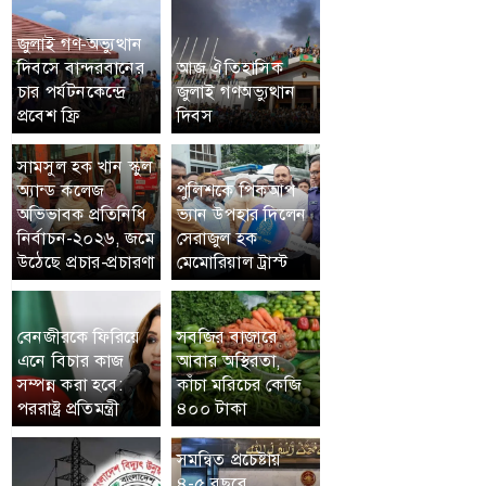
জুলাই গণ-অভ্যুত্থান
দিবসে বান্দরবানের
আজ ঐতিহাসিক
চার পর্যটনকেন্দ্রে
জুলাই গণঅভ্যুত্থান
প্রবেশ ফ্রি
দিবস
সামসুল হক খান স্কুল
অ্যান্ড কলেজ
পুলিশকে পিকআপ
অভিভাবক প্রতিনিধি
ভ্যান উপহার দিলেন
নির্বাচন-২০২৬, জমে
সেরাজুল হক
উঠেছে প্রচার-প্রচারণা
মেমোরিয়াল ট্রাস্ট
বেনজীরকে ফিরিয়ে
সবজির বাজারে
এনে বিচার কাজ
আবার অস্থিরতা,
সম্পন্ন করা হবে:
কাঁচা মরিচের কেজি
পররাষ্ট্র প্রতিমন্ত্রী
৪০০ টাকা
সমন্বিত প্রচেষ্টায়
৪-৫ বছরে