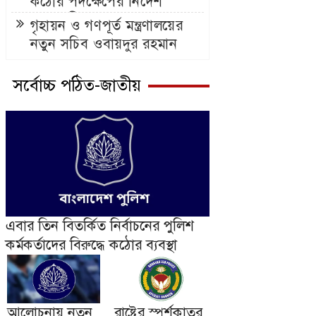
কঠোর পদক্ষেপের নির্দেশ
প্রধানমন্ত্রীর
গৃহায়ন ও গণপূর্ত মন্ত্রণালয়ের
নতুন সচিব ওবায়দুর রহমান
সর্বোচ্চ পঠিত-জাতীয়
এবার তিন বিতর্কিত নির্বাচনের পুলিশ
কর্মকর্তাদের বিরুদ্ধে কঠোর ব্যবস্থা
আলোচনায় নতুন
রাষ্ট্রের স্পর্শকাতর