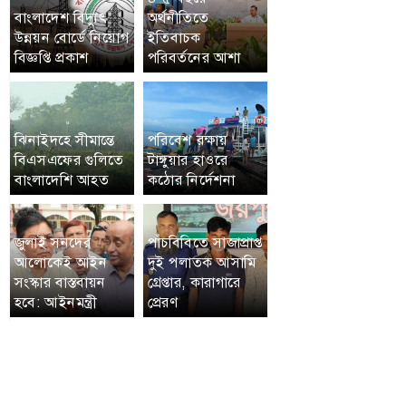
বাংলাদেশ বিদ্যুৎ
অর্থনীতিতে
উন্নয়ন বোর্ডে নিয়োগ
ইতিবাচক
বিজ্ঞপ্তি প্রকাশ
পরিবর্তনের আশা
ঝিনাইদহে সীমান্তে
পরিবেশ রক্ষায়
বিএসএফের গুলিতে
টাঙ্গুয়ার হাওরে
বাংলাদেশি আহত
কঠোর নির্দেশনা
জুলাই সনদের
পাঁচবিবিতে সাজাপ্রাপ্ত
আলোকেই আইন
দুই পলাতক আসামি
সংস্কার বাস্তবায়ন
গ্রেপ্তার, কারাগারে
হবে: আইনমন্ত্রী
প্রেরণ