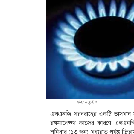
ছবিঃ সংগৃহীত
এলএনজি সরবরাহের একটি ভাসমান স
রক্ষণাবেক্ষণ কাজের কারণে এলএনজি
শনিবার (১৩ জুন) মধ্যরাত পর্যন্ত তিতা