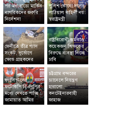
পর মধ্যপ্রাচ্যে মার্কিন
পুলিশ কোনো দলের
নাগরিকদের জরুরি
লাঠিয়াল বাহিনী নয়:
নির্দেশনা
স্বরাষ্ট্রমন্ত্রী
রাষ্ট্রবিরোধী কর্মকাণ্ড:
ফেনীতে তীব্র গ্যাস
কয়েকজন শিক্ষকের
সংকট, দুর্ভোগে
বিরুদ্ধে ব্যবস্থা নিচ্ছে
ক্ষোভ গ্রাহকদের
ঢাবি
চট্টগ্রাম বন্দরের
ফ্যাসিস্টদের
চ্যানেলে নিয়ন্ত্রণ
ফটোকপি বিএনপির
হারালো
মধ্যে দেখতে পাচ্ছি :
কনটেইনারবাহী
জামায়াত আমির
জাহাজ