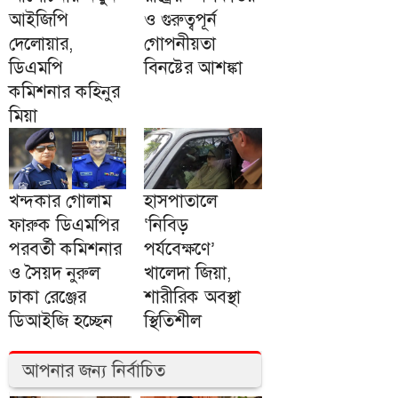
আইজিপি
ও গুরুত্বপূর্ন
দেলোয়ার,
গোপনীয়তা
ডিএমপি
বিনষ্টের আশঙ্কা
কমিশনার কহিনুর
মিয়া
খন্দকার গোলাম
হাসপাতালে
ফারুক ডিএমপির
‘নিবিড়
পরবর্তী কমিশনার
পর্যবেক্ষণে’
ও সৈয়দ নুরুল
খালেদা জিয়া,
ঢাকা রেঞ্জের
শারীরিক অবস্থা
ডিআইজি হচ্ছেন
স্থিতিশীল
আপনার জন্য নির্বাচিত