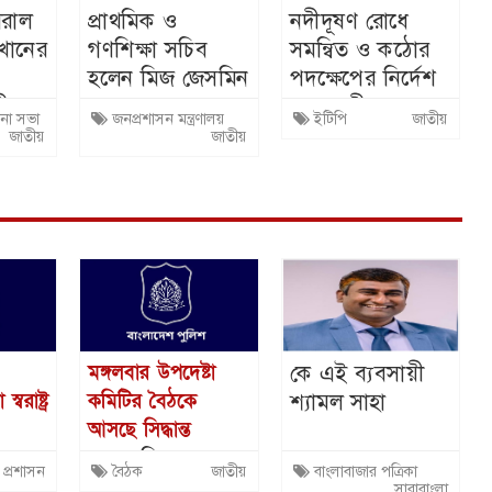
িরাল
প্রাথমিক ও
নদীদূষণ রোধে
খানের
গণশিক্ষা সচিব
সমন্বিত ও কঠোর
হলেন মিজ জেসমিন
পদক্ষেপের নির্দেশ
কী
নাহার
প্রধানমন্ত্রীর
না সভা
জনপ্রশাসন মন্ত্রণালয়
ইটিপি
জাতীয়
া
জাতীয়
জাতীয়
ঠিত
কে এই ব্যবসায়ী
মঙ্গলবার উপদেষ্টা
শ্যামল সাহা
বরাষ্ট্র
কমিটির বৈঠকে
আসছে সিদ্ধান্ত
এবার তিন
প্রশাসন
বৈঠক
জাতীয়
বাংলাবাজার পত্রিকা
 ওসির
বিতর্কিত নির্বাচনের
সারাবাংলা