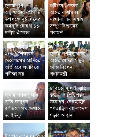
জুলাই গণ-
শুটিংয়ে গুরুতর
অভ্যুত্থানের বর্ষপূর্তি
আহত রাশমিকা
উপলক্ষে দুই দিনের
মান্দানা, ছয় সপ্তাহ
কর্মসূচি ঘোষণা ১১-
সম্পূর্ণ বিশ্রামের
দলীয় ঐক্যের
পরামর্শ
২০২৭ শিক্ষাবর্ষ
জুলাই গণঅভ্যুত্থানে
থেকে প্রথম শ্রেণিতে
আহত যোদ্ধা মিতুর
ভর্তি হবে লটারিতে,
খোঁজ নিলেন
পরীক্ষা নয়
প্রধানমন্ত্রী
ঢাবিতে ‘জুলাই স্মৃতি
জুলাই গণঅভ্যুত্থান
স্তম্ভ’-এর ভিত্তিপ্রস্তর
স্মৃতি জাদুঘর
উদ্বোধন, বৈষম্যহীন
জাতিকে পথ দেখাবে:
গণতান্ত্রিক বাংলাদেশ
ড. ইউনূস
গড়ার আহ্বান
ট্রাম্পের নতুন হুমকির