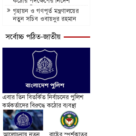
কঠোর পদক্ষেপের নির্দেশ
প্রধানমন্ত্রীর
গৃহায়ন ও গণপূর্ত মন্ত্রণালয়ের
নতুন সচিব ওবায়দুর রহমান
সর্বোচ্চ পঠিত-জাতীয়
এবার তিন বিতর্কিত নির্বাচনের পুলিশ
কর্মকর্তাদের বিরুদ্ধে কঠোর ব্যবস্থা
আলোচনায় নতুন
রাষ্ট্রের স্পর্শকাতর