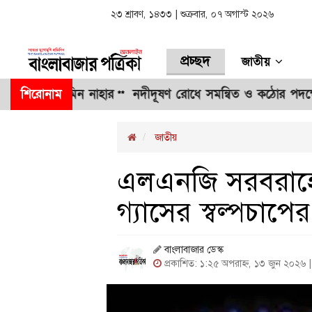
২৩ শ্রাবণ, ১৪৩৩ | শুক্রবার, ০৭ অগাস্ট ২০২৬
প্রচ্ছদ
জাতীয়
জ জেসমিন নাহার
শিরোনাম
নদীদূষণ রোধে সমন্বিত ও কঠোর পদক্ষেপের নির্দেশ
**
জাতীয়
এলএনজি সরবরাহে ব
গ্যাসের স্বল্পচাপে
বাংলাবাজার ডেস্ক
প্রকাশিত: ১:২৫ অপরাহ্ন, ১৩ জুন ২০২৬ 