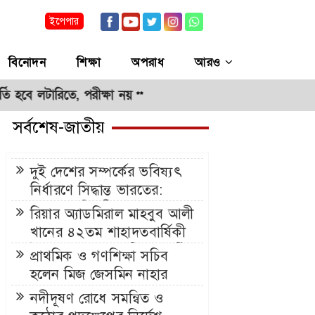
ইপেপার
বিনোদন
শিক্ষা
অপরাধ
আরও
লটারিতে, পরীক্ষা নয়
**
সর্বশেষ-জাতীয়
দুই দেশের সম্পর্কের ভবিষ্যৎ
নির্ধারণে সিদ্ধান্ত ভারতের:
পররাষ্ট্র প্রতিমন্ত্রী শামা ওবায়েদ
রিয়ার অ্যাডমিরাল মাহবুব আলী
খানের ৪২তম শাহাদতবার্ষিকী
উপলক্ষে দোয়া মাহফিল অনুষ্ঠিত
প্রাথমিক ও গণশিক্ষা সচিব
হলেন মিজ জেসমিন নাহার
নদীদূষণ রোধে সমন্বিত ও