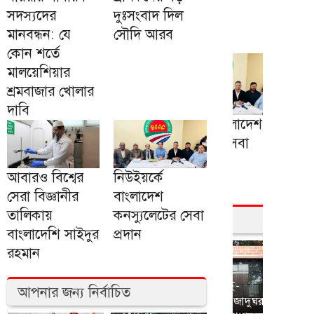
সদস্যদের
দুঃসংবাদ দিল
মানবন্ধন: যে
সৌদি আরব
কোন শর্তে
মালয়েশিয়ার
শ্রমবাজার খোলার
দাবি
আবারও বিশ্বের
নিউইয়র্কে
সেরা বিজ্ঞানীর
বাংলাদেশ
তালিকায়
কনস্যুলেটের সেবা
বাংলাদেশি সাইদুর
প্রদান
রহমান
আপনার জন্য নির্বাচিত