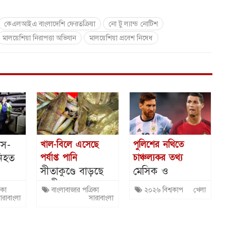
কেএলআইএ বাংলাদেশি ফেরতক্রিয়া
নো টু ল্যান্ড নোটিশ
মালয়েশিয়া নিরাপত্তা অভিযান
মালয়েশিয়া প্রবেশ নিষেধ
াস-
খাল-বিলে এসেছে
পুলিশের নথিতে
 নিহত
পর্যাপ্ত পানি
চাঞ্চল্যকর তথ্য
সীতাকুণ্ডে বাড়ছে
মেসিক ও
দেশীয় মাছের
রোনালদোকে বোমা
িকা
বাংলাবাজার পত্রিকা
২০২৬ বিশ্বকাপ
খেলা
উৎপাদন
মেরে হত্যার হুমকি
ারাবাংলা
সারাবাংলা