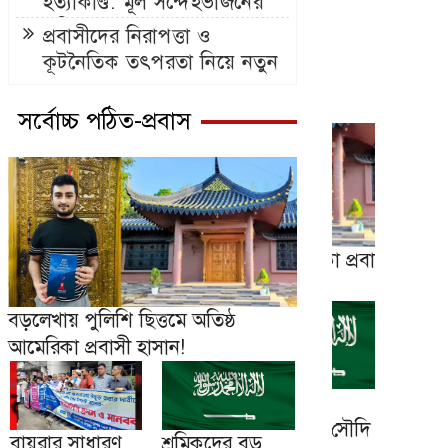
হত্যাকাণ্ড: মূল সন্দেহভাজনের
পরিচয় প্রকাশ
প্রবাসীদের নিরাপত্তা ও
কূটনৈতিক তৎপরতা নিয়ে নতুন
প্রশ্ন
সর্বোচ্চ পঠিত-প্রবাস
বড়লেখায় পুলিশি ছিত্তমে অতিষ্ঠ
আমেরিকা প্রবাসী হাসান!
বায়রার সাধারণ
শ্রমিকদের বড়