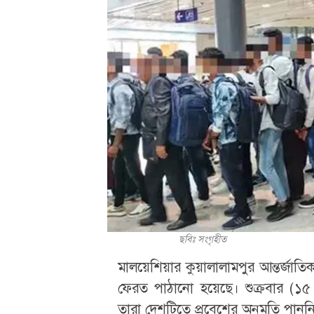
ছবিঃ সংগৃহীত
মালয়েশিয়ার কুয়ালালামপুর আন্তর্জা
ফেরত পাঠানো হয়েছে। শুক্রবার (১৫
তারা দেশটিতে প্রবেশের অনুমতি পানন