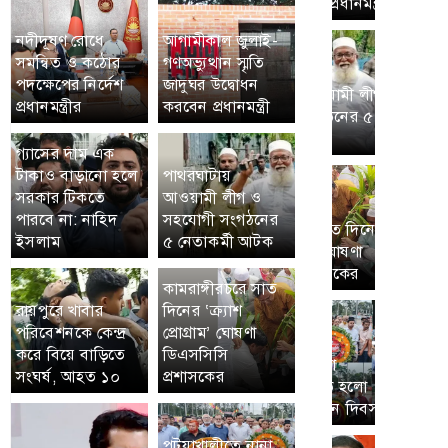
নদীদূষণ রোধে
আগামীকাল জুলাই-
সমন্বিত ও কঠোর
গণঅভ্যুত্থান স্মৃতি
পদক্ষেপের নির্দেশ
জাদুঘর উদ্বোধন
প্রধানমন্ত্রীর
করবেন প্রধানমন্ত্রী
গ্যাসের দাম এক
টাকাও বাড়ানো হলে
পাথরঘাটায়
সরকার টিকতে
আওয়ামী লীগ ও
পারবে না: নাহিদ
সহযোগী সংগঠনের
ইসলাম
৫ নেতাকর্মী আটক
কামরাঙ্গীরচরে সাত
রায়পুরে খাবার
দিনের ‘ক্র্যাশ
পরিবেশনকে কেন্দ্র
প্রোগ্রাম’ ঘোষণা
করে বিয়ে বাড়িতে
ডিএসসিসি
সংঘর্ষ, আহত ১০
প্রশাসকের
পটুয়াখালীতে নানা