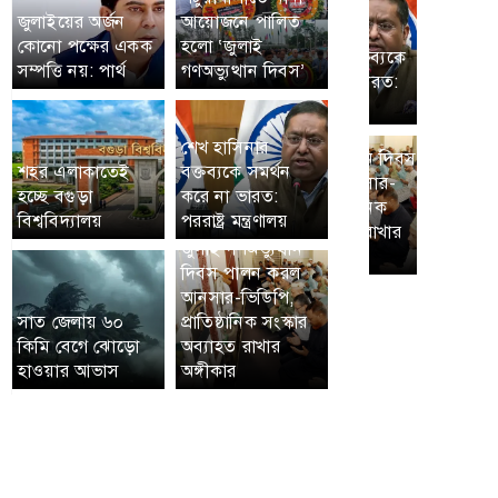
জুলাইয়ের অর্জন
আয়োজনে পালিত
কোনো পক্ষের একক
হলো ‘জুলাই
সম্পত্তি নয়: পার্থ
গণঅভ্যুত্থান দিবস’
শেখ হাসিনার
শহর এলাকাতেই
বক্তব্যকে সমর্থন
হচ্ছে বগুড়া
করে না ভারত:
বিশ্ববিদ্যালয়
পররাষ্ট্র মন্ত্রণালয়
জুলাই গণঅভ্যুত্থান
দিবস পালন করল
আনসার-ভিডিপি,
সাত জেলায় ৬০
প্রাতিষ্ঠানিক সংস্কার
কিমি বেগে ঝোড়ো
অব্যাহত রাখার
হাওয়ার আভাস
অঙ্গীকার