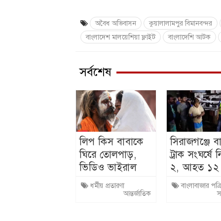
অবৈধ অভিবাসন
কুয়ালালামপুর বিমানবন্দর
বাংলাদেশ মালয়েশিয়া ফ্লাইট
বাংলাদেশি আটক
সর্বশেষ
লিপ কিস বাবাকে
সিরাজগঞ্জে ব
ঘিরে তোলপাড়,
ট্রাক সংঘর্ষে
ভিডিও ভাইরাল
২, আহত ১২
ধর্মীয় প্রতারণা
বাংলাবাজার পত্র
আন্তর্জাতিক
স