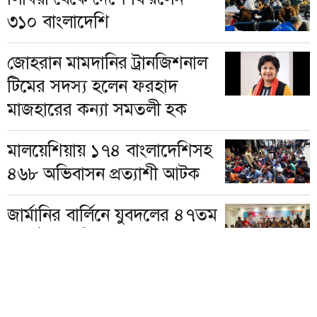
৩১০ বাংলাদেশি
জোহরান মামদানির ট্রানজিশনাল
টিমের সদস্য হলেন ফরহাদ
মাজহারের কন্যা সমতলী হক
মালয়েশিয়ায় ১৭৪ বাংলাদেশিসহ
৪৬৮ অভিবাসন প্রত্যাশী আটক
জার্মানির বার্লিনে যুবদলের ৪৭তম
প্রতিষ্ঠাবার্ষিকী পালিত
লিবিয়া থেকে দেশে ফিরলেন
আরও ৩১০ বাংলাদেশি