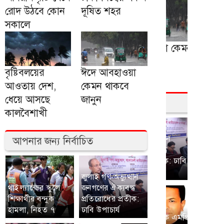
রোদ উঠবে কোন
দূষিত শহর
সকালে
বৃষ্টিবলয়ের
ঈদে আবহাওয়া
আওতায় দেশ,
কেমন থাকবে
ধেয়ে আসছে
জানুন
কালবৈশাখী
আপনার জন্য নির্বাচিত
জুলাই গণ-অভ্যুত্থান
থাইল্যান্ডের স্কুলে
জনগণের ঐক্যবদ্ধ
শিক্ষার্থীর বন্দুক
প্রতিরোধের প্রতীক:
হামলা, নিহত ৭
ঢাবি উপাচার্য