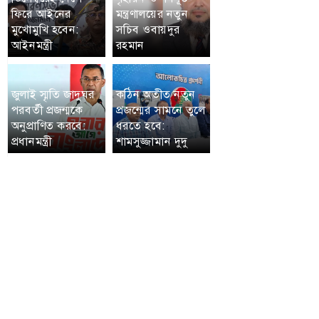
ফিরে আইনের
মন্ত্রণালয়ের নতুন
মুখোমুখি হবেন:
সচিব ওবায়দুর
আইনমন্ত্রী
রহমান
জুলাই স্মৃতি জাদুঘর
কঠিন অতীত নতুন
পরবর্তী প্রজন্মকে
প্রজন্মের সামনে তুলে
অনুপ্রাণিত করবে:
ধরতে হবে:
প্রধানমন্ত্রী
শামসুজ্জামান দুদু