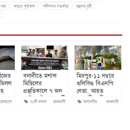
হাওয়া
ঝড়ের পূর্বাভাস
নদীবন্দর সতর্কতা
বজ্রসহ বৃষ্টি
ম
খোঁজের
বনানীতে মশাল
মিরপুর-১১ নম্বরে
 মিলল
মিছিলের
গুলিবিদ্ধ বিএনপি
েহ
প্রস্তুতিকালে ৭ জন
নেতা, আহত
আটক, উদ্ধার ৭০টি
পথচারী নারীও
ারাবাংলা
৭০টি মশাল
রাজধানী
আলমগীর
রাজধানী
মশাল