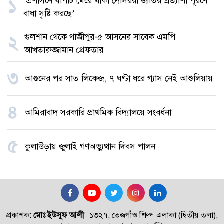
‘প্রশাসনে ঘাপটি মেরে থাকা দোসররা জাতির প্রত্যাশা পূরণে
১
বাধা সৃষ্টি করছে’
গুলশান থেকে গাজীপুর-৫ আসনের সাবেক এমপি
২
আখতারুজ্জামান গ্রেফতার
৩
আগুনের পর সাত লিকেজ, ৭ ঘণ্টা ধরে গ্যাস নেই আশুলিয়ায়
৪
আমিরাবাদ সরকারি প্রাথমিক বিদ্যালয়ে সংবর্ধনা
৫
কুলাউড়ায় জুলাই গণঅভ্যুত্থান দিবস পালন
প্রকাশক:
মোঃ ইউসুফ আলী
।
১৩২৭, তেজগাঁও শিল্প এলাকা (দ্বিতীয় তলা),