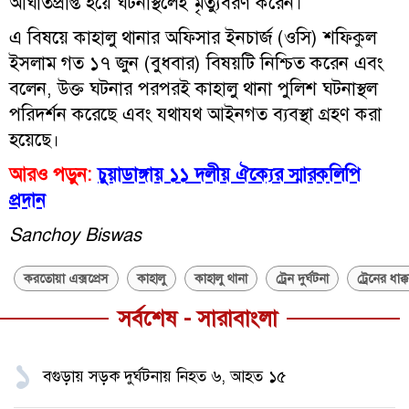
আঘাতপ্রাপ্ত হয়ে ঘটনাস্থলেই মৃত্যুবরণ করেন।
এ বিষয়ে কাহালু থানার অফিসার ইনচার্জ (ওসি) শফিকুল
ইসলাম গত ১৭ জুন (বুধবার) বিষয়টি নিশ্চিত করেন এবং
বলেন, উক্ত ঘটনার পরপরই কাহালু থানা পুলিশ ঘটনাস্থল
পরিদর্শন করেছে এবং যথাযথ আইনগত ব্যবস্থা গ্রহণ করা
হয়েছে।
আরও পড়ুন:
চুয়াডাঙ্গায় ১১ দলীয় ঐক্যের স্মারকলিপি
প্রদান
Sanchoy Biswas
করতোয়া এক্সপ্রেস
কাহালু
কাহালু থানা
ট্রেন দুর্ঘটনা
ট্রেনের ধাক্ক
সর্বশেষ - সারাবাংলা
১
বগুড়ায় সড়ক দুর্ঘটনায় নিহত ৬, আহত ১৫