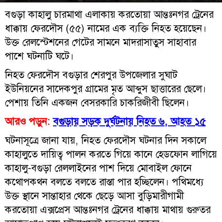
বগুড়া কাহালু চারমাথা এলাকায় করতোয়া আন্তঃনগর ট্রেনের
ধাক্কায় ফেরদৌস (৫৫) নামের এক ব্যক্তি নিহত হয়েছেন।
উক্ত রেলস্টেশনের গেটের সামনে মাদরাসাতুস সাহাবার
পাশে ঘটনাটি ঘটে।
নিহত ফেরদৌস বগুড়ার শেরপুর উপজেলার সুঘাট
ইউনিয়নের সাদেকপুর গ্রামের মৃত আব্দুস ছাত্তারের ছেলে।
পেশায় তিনি একজন বেসরকারি চাকরিজীবী ছিলেন।
আরও পড়ুন:
বগুড়ায় সড়ক দুর্ঘটনায় নিহত ৬, আহত ১৫
ঘটনাসূত্রে জানা যায়, নিহত ফেরদৌস ঘটনার দিন সকালে
কাহালুতে দায়িত্ব পালন করতে গিয়ে কানে হেডফোন লাগিয়ে
কাহালু-বগুড়া রেললাইনের পাশ দিয়ে মোবাইল ফোনে
কথোপকথন বলতে বলতে রাস্তা পার হচ্ছিলেন। পথিমধ্যে
উক্ত স্থানে সান্তাহার থেকে ছেড়ে আসা বুড়িমারীগামী
করতোয়া এক্সপ্রেস আন্তঃনগর ট্রেনের ধাক্কায় মাথায় গুরুতর