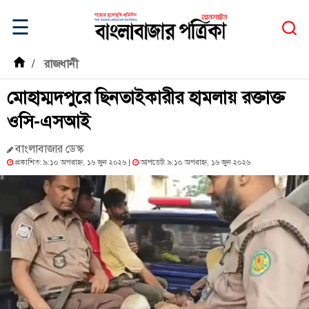
☰
/
রাজধানী
মোহাম্মদপুরে ছিনতাইকারীর হামলায় রক্তাক্ত
ওসি-এসআই
বাংলাবাজার ডেস্ক
প্রকাশিত: ৯:১০ অপরাহ্ন, ১৬ জুন ২০২৬ |
আপডেট: ৯:১০ অপরাহ্ন, ১৬ জুন ২০২৬