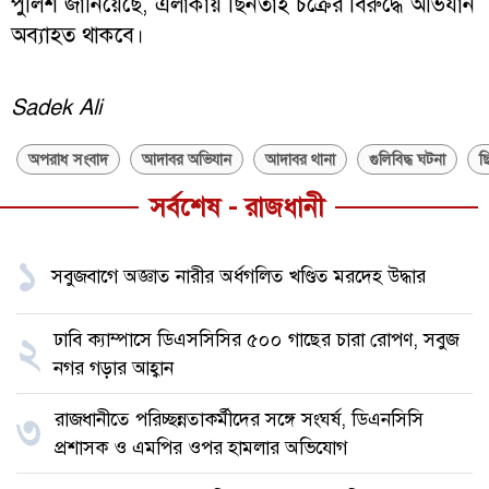
পুলিশ জানিয়েছে, এলাকায় ছিনতাই চক্রের বিরুদ্ধে অভিযান
অব্যাহত থাকবে।
Sadek Ali
অপরাধ সংবাদ
আদাবর অভিযান
আদাবর থানা
গুলিবিদ্ধ ঘটনা
ছ
সর্বশেষ - রাজধানী
১
সবুজবাগে অজ্ঞাত নারীর অর্ধগলিত খণ্ডিত মরদেহ উদ্ধার
ঢাবি ক্যাম্পাসে ডিএসসিসির ৫০০ গাছের চারা রোপণ, সবুজ
২
নগর গড়ার আহ্বান
রাজধানীতে পরিচ্ছন্নতাকর্মীদের সঙ্গে সংঘর্ষ, ডিএনসিসি
৩
প্রশাসক ও এমপির ওপর হামলার অভিযোগ