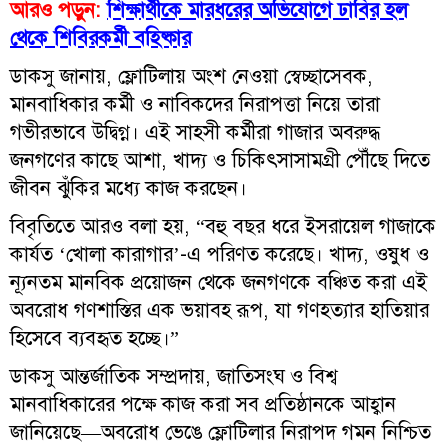
আরও পড়ুন:
শিক্ষার্থীকে মারধরের অভিযোগে ঢাবির হল
থেকে শিবিরকর্মী বহিষ্কার
ডাকসু জানায়, ফ্লোটিলায় অংশ নেওয়া স্বেচ্ছাসেবক,
মানবাধিকার কর্মী ও নাবিকদের নিরাপত্তা নিয়ে তারা
গভীরভাবে উদ্বিগ্ন। এই সাহসী কর্মীরা গাজার অবরুদ্ধ
জনগণের কাছে আশা, খাদ্য ও চিকিৎসাসামগ্রী পৌঁছে দিতে
জীবন ঝুঁকির মধ্যে কাজ করছেন।
বিবৃতিতে আরও বলা হয়, “বহু বছর ধরে ইসরায়েল গাজাকে
কার্যত ‘খোলা কারাগার’-এ পরিণত করেছে। খাদ্য, ওষুধ ও
ন্যূনতম মানবিক
প্রয়োজন
থেকে জনগণকে বঞ্চিত করা এই
অবরোধ গণশাস্তির এক ভয়াবহ রূপ, যা গণহত্যার হাতিয়ার
হিসেবে ব্যবহৃত হচ্ছে।”
ডাকসু আন্তর্জাতিক সম্প্রদায়, জাতিসংঘ ও বিশ্ব
মানবাধিকারের পক্ষে কাজ করা সব প্রতিষ্ঠানকে আহ্বান
জানিয়েছে
—
অবরোধ ভেঙে ফ্লোটিলার নিরাপদ গমন নিশ্চিত