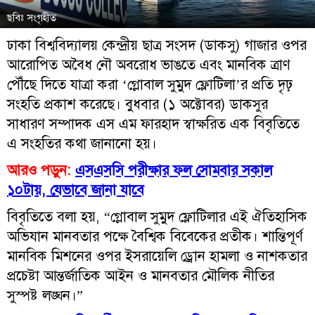
ছবিঃ সংগৃহীত
ঢাকা
বিশ্ববিদ্যালয়
কেন্দ্রীয়
ছাত্র
সংসদ
(
ডাকসু
)
গাজার
ওপর
আরোপিত
অবৈধ
নৌ
অবরোধ
ভাঙতে
এবং
মানবিক
ত্রাণ
পৌঁছে দিতে যাত্রা করা ‘গ্লোবাল সুমুদ ফ্লোটিলা’র প্রতি দৃঢ়
সংহতি প্রকাশ করেছে। বুধবার (১ অক্টোবর) ডাকসুর
সাধারণ
সম্পাদক এস এম ফারহাদ স্বাক্ষরিত এক বিবৃতিতে
এ সংহতির কথা জানানো হয়।
আরও পড়ুন:
এসএসসি পরীক্ষার ফল সোমবার সকাল
১০টায়, যেভাবে জানা যাবে
বিবৃতিতে বলা হয়, “গ্লোবাল সুমুদ ফ্লোটিলার এই ঐতিহাসিক
অভিযান মানবতার পক্ষে বৈশ্বিক বিবেকের প্রতীক। শান্তিপূর্ণ
মানবিক মিশনের ওপর ইসরায়েলি ড্রোন হামলা ও নাশকতার
প্রচেষ্টা আন্তর্জাতিক আইন ও মানবতার মৌলিক নীতির
সুস্পষ্ট লঙ্ঘন।”