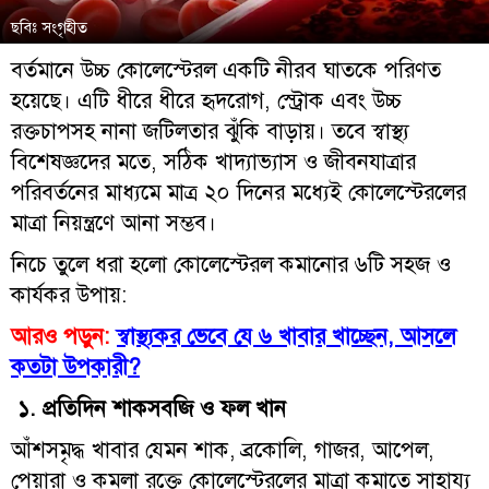
ছবিঃ সংগৃহীত
বর্তমানে উচ্চ কোলেস্টেরল একটি নীরব ঘাতকে পরিণত
হয়েছে। এটি ধীরে ধীরে হৃদরোগ, স্ট্রোক এবং উচ্চ
রক্তচাপসহ নানা জটিলতার ঝুঁকি বাড়ায়। তবে স্বাস্থ্য
বিশেষজ্ঞদের মতে, সঠিক খাদ্যাভ্যাস ও জীবনযাত্রার
পরিবর্তনের মাধ্যমে মাত্র ২০ দিনের মধ্যেই কোলেস্টেরলের
মাত্রা নিয়ন্ত্রণে আনা সম্ভব।
নিচে তুলে ধরা হলো কোলেস্টেরল কমানোর ৬টি সহজ ও
কার্যকর উপায়:
আরও পড়ুন:
স্বাস্থ্যকর ভেবে যে ৬ খাবার খাচ্ছেন, আসলে
কতটা উপকারী?
১. প্রতিদিন শাকসবজি ও ফল খান
আঁশসমৃদ্ধ খাবার যেমন শাক, ব্রকোলি, গাজর, আপেল,
পেয়ারা ও কমলা রক্তে কোলেস্টেরলের মাত্রা কমাতে সাহায্য