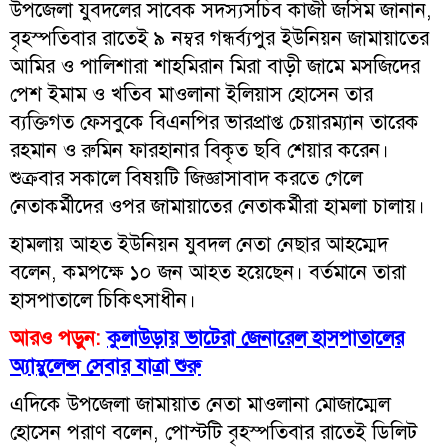
উপজেলা যুবদলের সাবেক সদস্যসচিব কাজী জসিম জানান,
বৃহস্পতিবার রাতেই ৯ নম্বর গন্ধর্ব্যপুর ইউনিয়ন জামায়াতের
আমির ও পালিশারা শাহমিরান মিরা বাড়ী জামে মসজিদের
পেশ ইমাম ও খতিব মাওলানা ইলিয়াস হোসেন তার
ব্যক্তিগত ফেসবুকে বিএনপির ভারপ্রাপ্ত চেয়ারম্যান তারেক
রহমান ও রুমিন ফারহানার বিকৃত ছবি শেয়ার করেন।
শুক্রবার সকালে বিষয়টি জিজ্ঞাসাবাদ করতে গেলে
নেতাকর্মীদের ওপর জামায়াতের নেতাকর্মীরা হামলা চালায়।
হামলায় আহত ইউনিয়ন যুবদল নেতা নেছার আহম্মেদ
বলেন, কমপক্ষে ১০ জন আহত হয়েছেন। বর্তমানে তারা
হাসপাতালে চিকিৎসাধীন।
আরও পড়ুন:
কুলাউড়ায় ভাটেরা জেনারেল হাসপাতালের
অ্যাম্বুলেন্স সেবার যাত্রা শুরু
এদিকে উপজেলা জামায়াত নেতা মাওলানা মোজাম্মেল
হোসেন পরাণ বলেন, পোস্টটি বৃহস্পতিবার রাতেই ডিলিট