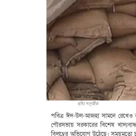
ছবিঃ সংগৃহীত
পবিত্র ঈদ-উল-আজহা সামনে রেখেও ক
পৌরসভায় সরকারের বিশেষ খাদ্যবান
বিলম্বের অভিযোগ উঠেছে। সময়মতো চা