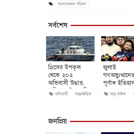
বাংলাবাজার পত্রিকা
সর্বশেষ
গ্রিসের উপকূল
জুলাই
থেকে ২০২
গণঅভ্যুত্থানে
অভিবাসী উদ্ধার,
পূর্ণাঙ্গ ইতিহ
অধিকাংশই সুদানি
ধরার আহ্বান 
অভিবাসী
আন্তর্জাতিক
আবু সাঈদ
ও বাংলাদেশি
ইসলামের
জনপ্রিয়