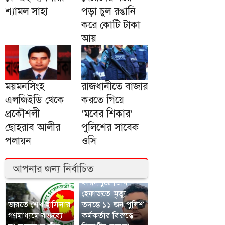
শ্যামল সাহা
পড়া চুল রপ্তানি
করে কোটি টাকা
আয়
ময়মনসিংহ
রাজধানীতে বাজার
এলজিইডি থেকে
করতে গিয়ে
প্রকৌশলী
‘মবের শিকার’
ছোহরাব আলীর
পুলিশের সাবেক
পলায়ন
ওসি
আপনার জন্য নির্বাচিত
ফরিদপুরে ডিবি
হেফাজতে মৃত্যু:
ভারতে শেখ হাসিনার
তদন্তে ১১ জন পুলিশ
গণমাধ্যমে বক্তব্যে
কর্মকর্তার বিরুদ্ধে