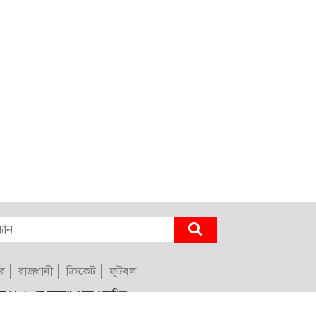
র
রাজধানী
ক্রিকেট
ফুটবল
াকা ১২০৮, বাংলাদেশ থেকে প্রকাশিত