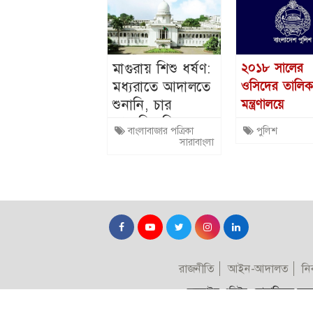
মাগুরায় শিশু ধর্ষণ:
২০১৮ সালের
মধ্যরাতে আদালতে
ওসিদের তালিকা স্
শুনানি, চার
মন্ত্রণালয়ে
আসামির রিমান্ড
এবার রাতের
বাংলাবাজার পত্রিকা
পুলিশ
মঞ্জুর
ভোটের ৬৩৯
সারাবাংলা
বিরুদ্ধে ব্যবস্থ
রাজনীতি
আইন-আদালত
নির
অনলাইন এডিটর:
মোস্তাফিজুর রহমা