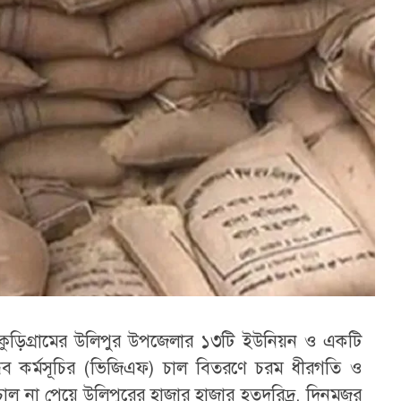
ুড়িগ্রামের উলিপুর উপজেলার ১৩টি ইউনিয়ন ও একটি
্ধব কর্মসূচির (ভিজিএফ) চাল বিতরণে চরম ধীরগতি ও
ল না পেয়ে উলিপুরের হাজার হাজার হতদরিদ্র, দিনমজুর