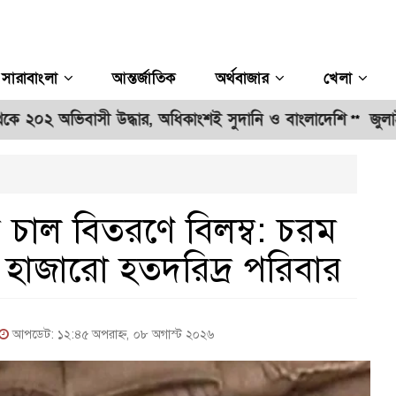
সারাবাংলা
আন্তর্জাতিক
অর্থবাজার
খেলা
িবাসী উদ্ধার, অধিকাংশই সুদানি ও বাংলাদেশি
জুলাই গণঅভ্যুত্
**
ফ চাল বিতরণে বিলম্ব: চরম
 হাজারো হতদরিদ্র পরিবার
আপডেট: ১২:৪৫ অপরাহ্ন, ০৮ অগাস্ট ২০২৬