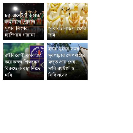
৮৫ রানেই ইতিহাস,
ফাইনালে গ্লোবাল
সুপার লিগের
আবারও বাড়ল স্বর্ণের
চ্যাম্পিয়ন গায়ানা
দাম
ইরান যুদ্ধের সময়
রাষ্ট্রবিরোধী কর্মকাণ্ড:
দূরপাল্লার ক্ষেপণাস্ত্রের
কয়েকজন শিক্ষকের
মজুত প্রায় শেষ,
বিরুদ্ধে ব্যবস্থা নিচ্ছে
দাবি রয়টার্স ও
ঢাবি
সিবিএসের