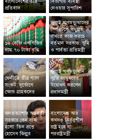
বাংলাদেশের তীব্র
বিভাগীয় ব্যবস্থা
প্রতিবাদ
নেওয়ার সুপারিশ
জুলাই গণঅভ্যুত্থানের
স্পিরিটকে সমুন্নত
রাখতে কাজ করছে
১২ কেজি এলপিজির
বর্তমান সরকার: ভূমি
দাম ৭০ টাকা বৃদ্ধি
ও পার্বত্য প্রতিমন্ত্রী
জুলাই গণঅভ্যুত্থান
ফেনীতে তীব্র গ্যাস
স্মৃতি জাদুঘরের
সংকট, দুর্ভোগে
উদ্বোধন করলেন
ক্ষোভ গ্রাহকদের
প্রধানমন্ত্রী
জনপ্রত্যাশার অন্তবর্তী
বাংলাদেশ আর
সরকার কেন ব্যর্থ
কখনও নির্ভরশীল
হলো: তিন প্রশ্নে
রাষ্ট্র হবে না:
হোসেন জিল্লুর
পররাষ্ট্রমন্ত্রী