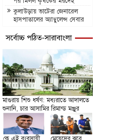
পর মিলল কৃষকের মরদেহ
কুলাউড়ায় ভাটেরা জেনারেল
হাসপাতালের অ্যাম্বুলেন্স সেবার
যাত্রা শুরু
সর্বোচ্চ পঠিত-সারাবাংলা
মাগুরায় শিশু ধর্ষণ: মধ্যরাতে আদালতে
শুনানি, চার আসামির রিমান্ড মঞ্জুর
কে এই ব্যবসায়ী
মেয়েদের ঝরে