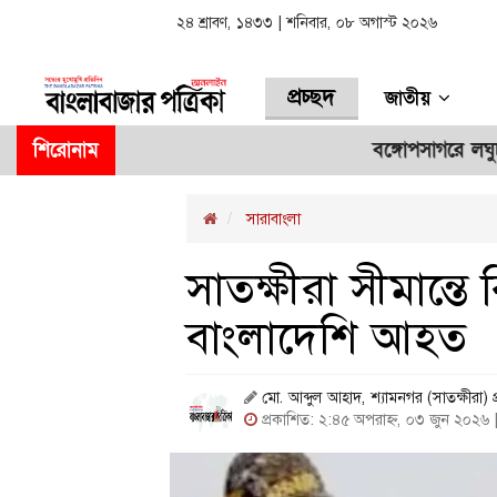
২৪ শ্রাবণ, ১৪৩৩ | শনিবার, ০৮ অগাস্ট ২০২৬
প্রচ্ছদ
জাতীয়
শিরোনাম
বঙ্গোপসাগরে লঘুচাপের আভাস
সারাবাংলা
সাতক্ষীরা সীমান্ত
বাংলাদেশি আহত
মো. আব্দুল আহাদ, শ্যামনগর (সাতক্ষীরা) প
প্রকাশিত: ২:৪৫ অপরাহ্ন, ০৩ জুন ২০২৬ 