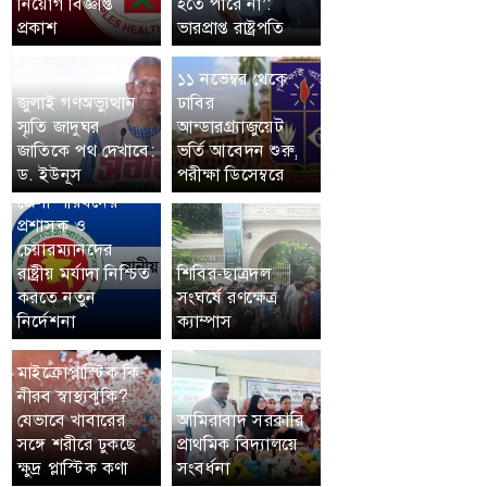
নিয়োগ বিজ্ঞপ্তি
হতে পারে না’:
প্রকাশ
ভারপ্রাপ্ত রাষ্ট্রপতি
১১ নভেম্বর থেকে
জুলাই গণঅভ্যুত্থান
ঢাবির
স্মৃতি জাদুঘর
আন্ডারগ্র্যাজুয়েট
জাতিকে পথ দেখাবে:
ভর্তি আবেদন শুরু,
ড. ইউনূস
পরীক্ষা ডিসেম্বরে
জেলা পরিষদের
প্রশাসক ও
চেয়ারম্যানদের
রাষ্ট্রীয় মর্যাদা নিশ্চিত
শিবির-ছাত্রদল
করতে নতুন
সংঘর্ষে রণক্ষেত্র
নির্দেশনা
ক্যাম্পাস
মাইক্রোপ্লাস্টিক কি
নীরব স্বাস্থ্যঝুঁকি?
যেভাবে খাবারের
আমিরাবাদ সরকারি
সঙ্গে শরীরে ঢুকছে
প্রাথমিক বিদ্যালয়ে
ক্ষুদ্র প্লাস্টিক কণা
সংবর্ধনা