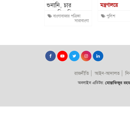
শুনানি, চার
মন্ত্রণালয়ে
আসামির রিমান্ড
এবার রাতের
বাংলাবাজার পত্রিকা
পুলিশ
মঞ্জুর
ভোটের ৬৩৯
সারাবাংলা
বিরুদ্ধে ব্যবস্থ
রাজনীতি
আইন-আদালত
নির
অনলাইন এডিটর:
মোস্তাফিজুর রহমা