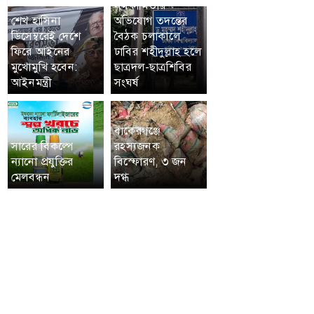
সমকামিতার
শেখ হাসিনা
অভিযোগ তদন্তের
ডিসেম্বরেই দেশে
বৈঠক চলাকালে
ফিরে আইনের
ঢাবির শহীদুল্লাহ হলে
মুখোমুখি হবেন:
ছাত্রদল-ছাত্রশিবির
আইনমন্ত্রী
সংঘর্ষ
বাকেরগঞ্জে
সারের বিকল্পে
রহস্যজনক
ন্যানো প্রযুক্তির
বিস্ফোরণ, ৩ জন
মেলবন্ধন
দগ্ধ