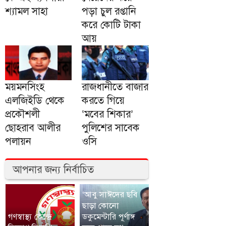
শ্যামল সাহা
পড়া চুল রপ্তানি
করে কোটি টাকা
আয়
ময়মনসিংহ
রাজধানীতে বাজার
এলজিইডি থেকে
করতে গিয়ে
প্রকৌশলী
‘মবের শিকার’
ছোহরাব আলীর
পুলিশের সাবেক
পলায়ন
ওসি
আপনার জন্য নির্বাচিত
‘আবু সাঈদের ছবি
ছাড়া কোনো
গণস্বাস্থ্য কেন্দ্রে
ডকুমেন্টারি পূর্ণাঙ্গ