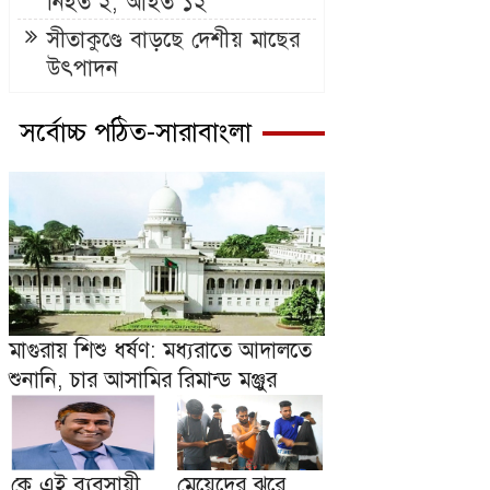
নিহত ২, আহত ১২
সীতাকুণ্ডে বাড়ছে দেশীয় মাছের
উৎপাদন
সর্বোচ্চ পঠিত-সারাবাংলা
মাগুরায় শিশু ধর্ষণ: মধ্যরাতে আদালতে
শুনানি, চার আসামির রিমান্ড মঞ্জুর
কে এই ব্যবসায়ী
মেয়েদের ঝরে