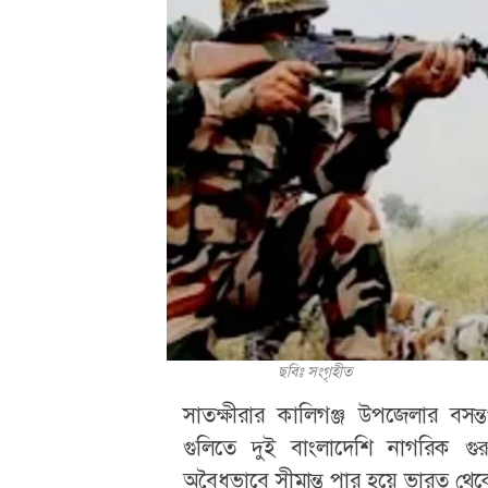
ছবিঃ সংগৃহীত
সাতক্ষীরার কালিগঞ্জ উপজেলার বসন্ত
গুলিতে দুই বাংলাদেশি নাগরিক 
অবৈধভাবে সীমান্ত পার হয়ে ভারত থে