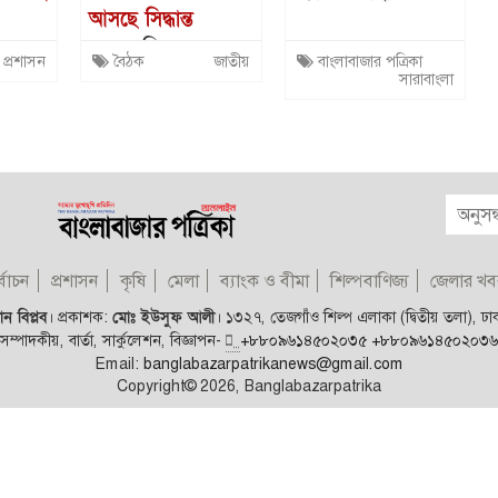
আসছে সিদ্ধান্ত
এবার তিন
প্রশাসন
বৈঠক
জাতীয়
বাংলাবাজার পত্রিকা
 ওসির
বিতর্কিত নির্বাচনের
সারাবাংলা
া
পুলিশ কর্মকর্তাদের
বিরুদ্ধে কঠোর
ব্যবস্থা
্বাচন
প্রশাসন
কৃষি
মেলা
ব্যাংক ও বীমা
শিল্পবাণিজ্য
জেলার খব
ন বিপ্লব
।
প্রকাশক:
মোঃ ইউসুফ আলী
।
১৩২৭, তেজগাঁও শিল্প এলাকা (দ্বিতীয় তলা), ঢ
সম্পাদকীয়, বার্তা, সার্কুলেশন, বিজ্ঞাপন-
+৮৮০৯৬১৪৫০২০৩৫
+৮৮০৯৬১৪৫০২০৩৬
Email:
banglabazarpatrikanews@gmail.com
Copyright© 2026, Banglabazarpatrika