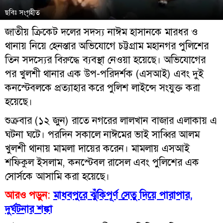
ছবিঃ সংগৃহীত
জাতীয় ক্রিকেট দলের সদস্য নাঈম হাসানকে মারধর ও
থানায় নিয়ে হেনস্তার অভিযোগে চট্টগ্রাম মহানগর পুলিশের
তিন সদস্যের বিরুদ্ধে ব্যবস্থা নেওয়া হয়েছে। অভিযোগের
পর খুলশী থানার এক উপ-পরিদর্শক (এসআই) এবং দুই
কনস্টেবলকে প্রত্যাহার করে পুলিশ লাইন্সে সংযুক্ত করা
হয়েছে।
শুক্রবার (১২ জুন) রাতে নগরের লালখান বাজার এলাকায় এ
ঘটনা ঘটে। পরদিন সকালে নাঈমের ভাই সাব্বির আলম
খুলশী থানায় মামলা দায়ের করেন। মামলায় এসআই
শফিকুল ইসলাম, কনস্টেবল রাসেল এবং পুলিশের এক
সোর্সকে আসামি করা হয়েছে।
আরও পড়ুন:
মাধবপুরে ঝুঁকিপূর্ণ সেতু দিয়ে পারাপার,
দুর্ঘটনার শঙ্কা