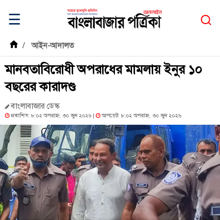
☰
/
আইন-আদালত
মানবতাবিরোধী অপরাধের মামলায় ইনুর ১০
বছরের কারাদণ্ড
বাংলাবাজার ডেস্ক
প্রকাশিত: ৮:০২ অপরাহ্ন, ৩০ জুন ২০২৬ |
আপডেট: ৮:০২ অপরাহ্ন, ৩০ জুন ২০২৬