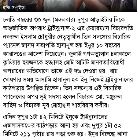
ছবিঃ সংগৃহীত
চলতি বছরের ৩০ জুন (মঙ্গলবার) দুপুর আড়াইটার দিকে
আন্তর্জাতিক অপরাধ ট্রাইব্যুনাল-২ এর চেয়ারম্যান বিচারপতি
নজরুল ইসলাম চৌধুরীর নেতৃত্বাধীন তিন সদস্যের বিচারিক
প্যানেল জাসদ সভাপতি হাসানুল হক ইনুর ১০ বছরের
কারাদণ্ডের আদেশ দিয়েছেন। জুলাই গণঅভ্যুত্থান চলাকালে
কুষ্টিয়ায় ছয়জনকে হত্যাসহ মোট আটটি মানবতাবিরোধী
অপরাধের অভিযোগে তাকে এই দণ্ড দেওয়া হয়। রায়
ঘোষণার সময় আসামি হাসানুল হক ইনু নিজেই ট্রাইব্যুনালের
কাঠগড়ায় উপস্থিত ছিলেন। তিন সদস্যের এই বিচারিক
প্যানেলের অপর দুই সদস্য হলেন বিচারক মো. মঞ্জুরুল
বাছিদ ও বিচারক নূর মোহাম্মদ শাহরিয়ার কবীর।
এদিন দুপুর ১টা ৪২ মিনিটে ইনুকে ট্রাইব্যুনালের
এজলাসকক্ষের কাঠগড়ায় আনা হয় এবং দুপুর ১টা ৫২
মিনিটে ২১১ পৃষ্ঠার রায় পড়া শুরু হয়। ইনুর বিরুদ্ধে আনা