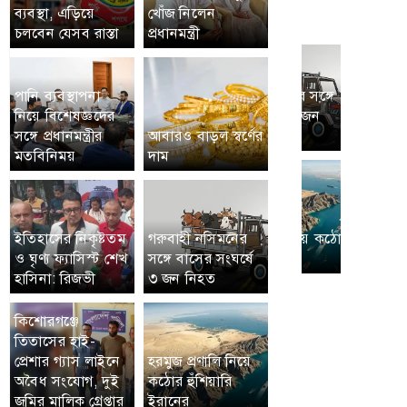
ব্যবস্থা, এড়িয়ে
খোঁজ নিলেন
চলবেন যেসব রাস্তা
প্রধানমন্ত্রী
পানি ব্যবস্থাপনা
নিয়ে বিশেষজ্ঞদের
সঙ্গে প্রধানমন্ত্রীর
আবারও বাড়ল স্বর্ণের
মতবিনিময়
দাম
ইতিহাসের নিকৃষ্টতম
গরুবাহী নসিমনের
ও ঘৃণ্য ফ্যাসিস্ট শেখ
সঙ্গে বাসের সংঘর্ষে
হাসিনা: রিজভী
৩ জন নিহত
কিশোরগঞ্জে
তিতাসের হাই-
প্রেশার গ্যাস লাইনে
হরমুজ প্রণালি নিয়ে
অবৈধ সংযোগ, দুই
কঠোর হুঁশিয়ারি
জমির মালিক গ্রেপ্তার
ইরানের