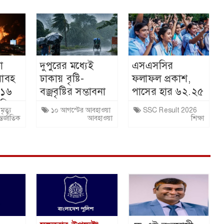
া
দুপুরের মধ্যেই
এসএসসির
য়াবহ
ঢাকায় বৃষ্টি-
ফলাফল প্রকাশ,
 ১৬
বজ্রবৃষ্টির সম্ভাবনা
পাসের হার ৬২.২৫
েশি
শতাংশ
ৃত্যু
১০ আগস্টের আবহাওয়া
SSC Result 2026
্তর্জাতিক
আবহাওয়া
শিক্ষা