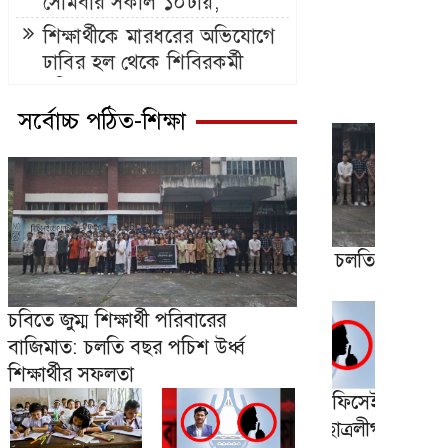
সোমবার সকাল ১০টায়,
যেভাবে জানা যাবে
শিক্ষার্থীকে মারধরের অভিযোগে
ঢাবির হল থেকে শিবিরকর্মী
বহিষ্কার
সর্বোচ্চ পঠিত-শিক্ষা
চবিতে জুম্ম শিক্ষার্থী পরিবারের
বাজিমাত: চলতি বছর পচিশ উর্ধ্ব
শিক্ষার্থীর সফলতা