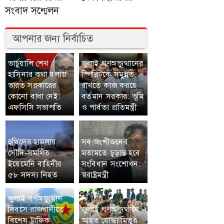
সংবাদ সন্মেলন
আপনার জন্য নির্বাচিত
ভার্চুয়ালি শেখ
জুলাই গণঅভ্যুত্থানের
হাসিনার কথা বলায়
স্পিরিটকে সমুন্নত
ভারত সরকারের
রাখতে কাজ করছে
কোনো বাধা নেই:
বর্তমান সরকার: ভূমি
এফসিসি সভাপতি
ও পার্বত্য প্রতিমন্ত্রী
হুথিদের হামলায়
সব অংশীজনের
সৌদি-সমর্থিত
মতামতে চূড়ান্ত হবে
ইয়েমেনি বাহিনীর
সংবিধান সংশোধন:
৫৮ সদস্য নিহত
স্বরাষ্ট্রমন্ত্রী
জুলাই গণঅভ্যুত্থান
দিবসে রাজধানীতে
জুলাই গণঅভ্যুত্থানে
বিশেষ ট্রাফিক
আহত যোদ্ধা মিতুর