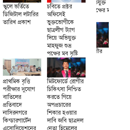
স্কুলে ভর্তিতে
চবিতে প্রক্টর
ডিজিটাল লটারির
অফিসেই
তারিখ প্রকাশ
ভুক্তভোগীকে
ছাত্রলীগ ট্যাগ
দিয়ে অভিযুক্ত
মাহফুজ শুভ্র
পক্ষের মব সৃষ্টি
প্রাথমিক বৃত্তি
মিটফোর্ডে রোগীর
পরীক্ষার সুযোগ
চিকিৎসা নিশ্চিত
বাতিলের
করতে গিয়ে
প্রতিবাদে
অপপ্রচারের
নাসিরনগরে
শিকার হওয়ার
কিন্ডারগার্টেন
দাবি জবি ছাত্রদল
এসোসিয়েশনের
নেতা হিমেলের