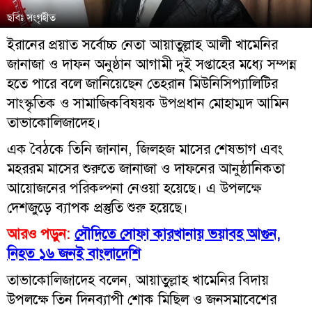
ছবিঃ সংগৃহীত
ইরানের প্রয়াত সর্বোচ্চ নেতা আয়াতুল্লাহ আলী খামেনির
জানাজা ও দাফন অনুষ্ঠান আগামী দুই সপ্তাহের মধ্যে সম্পন্ন
হতে পারে বলে জানিয়েছেন তেহরান মিউনিসিপ্যালিটির
সাংস্কৃতিক ও সামাজিকবিষয়ক উপপ্রধান মোহাম্মদ আমিন
তাভাকোলিজাদেহ।
এক বৈঠকে তিনি জানান, জিলহজ মাসের শেষভাগ এবং
মহররম মাসের শুরুতে জানাজা ও দাফনের আনুষ্ঠানিকতা
আয়োজনের পরিকল্পনা নেওয়া হয়েছে। এ উপলক্ষে
দেশজুড়ে ব্যাপক প্রস্তুতি শুরু হয়েছে।
আরও পড়ুন:
সৌদিতে সোফা কারখানায় ভয়াবহ আগুন,
নিহত ১৬ জনই বাংলাদেশি
তাভাকোলিজাদেহ বলেন, আয়াতুল্লাহ খামেনির বিদায়
উপলক্ষে তিন দিনব্যাপী শোক মিছিল ও জনসমাবেশের