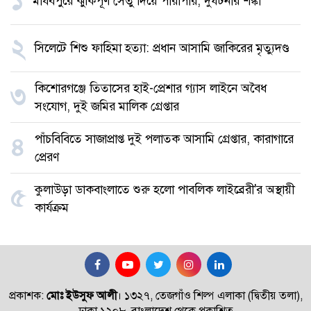
১
মাধবপুরে ঝুঁকিপূর্ণ সেতু দিয়ে পারাপার, দুর্ঘটনার শঙ্কা
২
সিলেটে শিশু ফাহিমা হত্যা: প্রধান আসামি জাকিরের মৃত্যুদণ্ড
কিশোরগঞ্জে তিতাসের হাই-প্রেশার গ্যাস লাইনে অবৈধ
৩
সংযোগ, দুই জমির মালিক গ্রেপ্তার
পাঁচবিবিতে সাজাপ্রাপ্ত দুই পলাতক আসামি গ্রেপ্তার, কারাগারে
৪
প্রেরণ
কুলাউড়া ডাকবাংলাতে শুরু হলো পাবলিক লাইব্রেরী'র অস্থায়ী
৫
কার্যক্রম
প্রকাশক:
মোঃ ইউসুফ আলী
।
১৩২৭, তেজগাঁও শিল্প এলাকা (দ্বিতীয় তলা),
ঢাকা ১২০৮, বাংলাদেশ থেকে প্রকাশিত