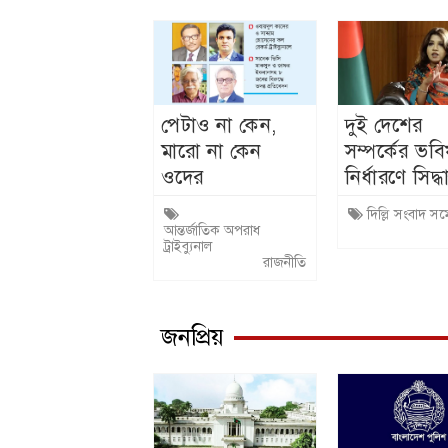
পেটাও না কেন,
দুই দেশের
মারো না কেন
সম্পর্কের ভবি
ওদের
নির্ধারণে সিদ্ধা
ভারতের: পররাষ্
দিল্লি সংবাদ সম
প্রতিমন্ত্রী শামা
আন্তর্জাতিক অপরাধ
ট্রাইব্যুনাল
ওবায়েদ
রাজনীতি
জনপ্রিয়