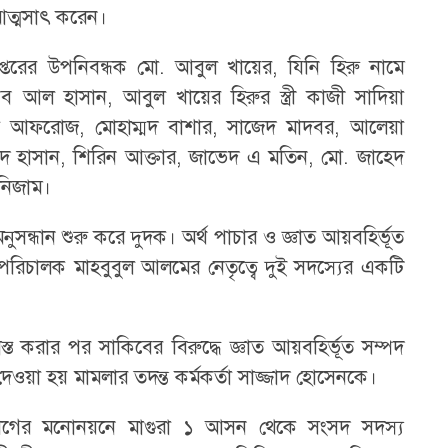
আত্মসাৎ করেন।
্তরের উপনিবন্ধক মো. আবুল খায়ের, যিনি হিরু নামে
 আল হাসান, আবুল খায়ের হিরুর স্ত্রী কাজী সাদিয়া
া আফরোজ, মোহাম্মদ বাশার, সাজেদ মাদবর, আলেয়া
িদ হাসান, শিরিন আক্তার, জাভেদ এ মতিন, মো. জাহেদ
 নিজাম।
নুসন্ধান শুরু করে দুদক। অর্থ পাচার ও জ্ঞাত আয়বহির্ভূত
িচালক মাহবুবুল আলমের নেতৃত্বে দুই সদস্যের একটি
 করার পর সাকিবের বিরুদ্ধে জ্ঞাত আয়বহির্ভূত সম্পদ
দেওয়া হয় মামলার তদন্ত কর্মকর্তা সাজ্জাদ হোসেনকে।
লীগের মনোনয়নে মাগুরা ১ আসন থেকে সংসদ সদস্য