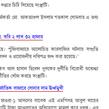
দপ্তরে চিঠি দিয়েছে সংস্থাটি।
মকর্তা মো. আকতারুল ইসলাম গতকাল সোমবার এ তথ্য
াম, ভরি ২ লাখ ৩২ হাজার
ে। পুঁজিবাজারে আলোচিত কারসাজির ঘটনায় সম্প্রতি
িবেদন ও প্রয়োজনীয় নথিপত্র জব্দ করা হয়েছে।’
ব আল হাসান ছিলেন দুদকের দুর্নীতি বিরোধী শুভেচ্ছা
্নীতির খোঁজ করছে সংস্থাটি।
জাতিক বাজারে সোনার দাম ঊর্ধ্বমুখী
গে মাগুরা-১ আসনের সাবেক এই এমপিসহ আবুল খায়ের
 কোটি টাকা আত্মসাতের অভিযোগে মামলা করে দুদক। এর