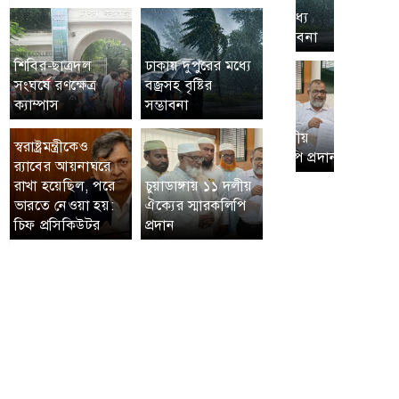
শিবির-ছাত্রদল
ঢাকায় দুপুরের মধ্যে
সংঘর্ষে রণক্ষেত্র
বজ্রসহ বৃষ্টির
ক্যাম্পাস
সম্ভাবনা
স্বরাষ্ট্রমন্ত্রীকেও
র‍্যাবের আয়নাঘরে
রাখা হয়েছিল, পরে
চুয়াডাঙ্গায় ১১ দলীয়
ভারতে নেওয়া হয়:
ঐক্যের স্মারকলিপি
চিফ প্রসিকিউটর
প্রদান