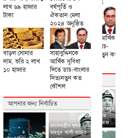
লাখ ৬৯ হাজার
বর্ষপূর্তি ও
টাকা
ঐকতান মেলা
২০২৪ অনুষ্ঠিত
বাড়ল সোনার
সাহাবুদ্দিনকে
দাম, ভরি ২ লাখ
আর্থিক সুবিধা
১০ হাজার
দিতে ডাচ-বাংলার
নিত্যনতুন কত
কৌশল
আপনার জন্য নির্বাচিত
প্রধানমন্ত্রীর শ্বশুর
মাহবুব আলী খানের