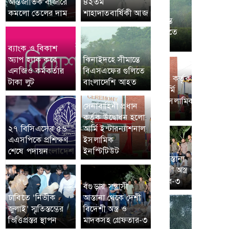
আন্তর্জাতিক বাজারে
৪২তম
কমলো তেলের দাম
শাহাদাতবার্ষিকী আজ
ব্যাংক ও বিকাশ
অ্যাপ হ্যাক করে
ঝিনাইদহে সীমান্তে
এনজিও কর্মকর্তার
বিএসএফের গুলিতে
টাকা লুট
বাংলাদেশি আহত
সেনাবাহিনী প্রধান
কর্তৃক উদ্বোধন হলো
২৭ বিসিএসের ৫৬
আর্মি ইন্টারন্যাশনাল
এএসপিকে প্রশিক্ষণ
ইসলামিক
শেষে পদায়ন
ইনস্টিটিউট
বগুড়ায় সন্ত্রাসী
ঢাবিতে ‘নির্ভীক
আস্তানা থেকে দেশী
জুলাই’ স্মৃতিস্তম্ভের
বিদেশী অস্ত্র ও
ভিত্তিপ্রস্তর স্থাপন
মাদকসহ গ্রেফতার-৩