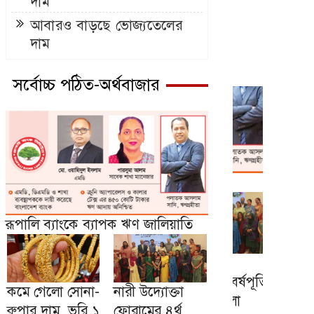
দাম
আবারও বাড়ছে ভোজ্যতেলের
দাম
সর্বোচ্চ পঠিত-অর্থবাজার
রূপালি ব্যাংকে ব্যাপক ঋণ জালিয়াতি
কমে গেলো সোনা-
নারী উদ্যোক্তা
রুপার দাম, ভরি ১
ফোরামের ৪র্থ