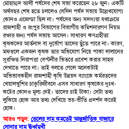
মোহাম্মদ আলী পর্ষদের শেষ সভা করেছেন ২৮ জুন। একটি
অর্থবছর শেষ হতে চললেও সেদিন পর্ষদ সভায় উল্লেখযোগ্য
কোনও এজেন্ডা ছিল না। পর্ষদের অন্য সদস্যরা যথাক্রমে
রাজশাহী ও রংপুর বিভাগের বিভাগীয় কমিশনারগণ নিয়ম
রক্ষার জন্য পর্ষদ সভায় আসেন। সাধারণ ঋণগ্রহীতা
কৃষকদের আর্তনাদ বা দুর্ভোগ তাদের ছুঁতে পারে না। কারণ,
মফস্বলে একজন কৃষক তার অভিযোগ নিয়ে পাকা দালানের
সুরক্ষিত নিরাপত্তা বেস্টনীর ভিতরে প্রবেশ করার সাহস
দেখাতে পারে না। তাই বলতে গেলে অনেকটাই
অভিভাবকহীন রাজশাহী কৃষি উন্নয়ন ব্যাংকে কর্মরতদের
খেয়ালখুশির চাকুরিজীবনে এসব সাধারণ কৃষকের দুঃখ-
কষ্টের কোনও মূল্য নেই। তাদের চাই টাকা। সেটা তথ্য
লুকিয়ে হোক আর তথ্য দেখিয়ে ভয়-ভীতি প্রদর্শন করেই
হোক।
আরও পড়ুন:
তেলের দাম কমতেই আন্তর্জাতিক বাজারে
সোনার দাম ঊর্ধ্বমুখী