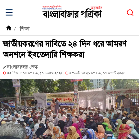
☰
/
শিক্ষা
জাতীয়করণের দাবিতে ২৪ দিন ধরে আমরণ
অনশনে ইবতেদায়ি শিক্ষকরা
বাংলাবাজার ডেস্ক
প্রকাশিত: ৮:০৮ অপরাহ্ন, ১০ নভেম্বর ২০২৫ |
আপডেট: ১০:২১ অপরাহ্ন, ০৭ অগাস্ট ২০২৬