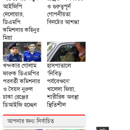
আইজিপি
ও গুরুত্বপূর্ন
দেলোয়ার,
গোপনীয়তা
ডিএমপি
বিনষ্টের আশঙ্কা
কমিশনার কহিনুর
মিয়া
খন্দকার গোলাম
হাসপাতালে
ফারুক ডিএমপির
‘নিবিড়
পরবর্তী কমিশনার
পর্যবেক্ষণে’
ও সৈয়দ নুরুল
খালেদা জিয়া,
ঢাকা রেঞ্জের
শারীরিক অবস্থা
ডিআইজি হচ্ছেন
স্থিতিশীল
আপনার জন্য নির্বাচিত
রাষ্ট্রপতি নির্বাচনের