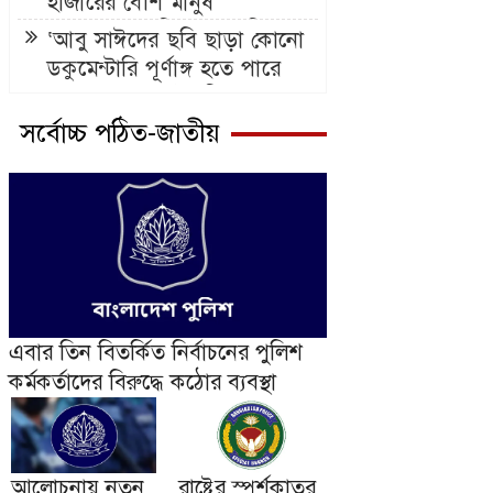
হাজারের বেশি মানুষ
‘ক্রসফায়ারে’ নিহতের দাবি
‘আবু সাঈদের ছবি ছাড়া কোনো
আইনমন্ত্রীর
ডকুমেন্টারি পূর্ণাঙ্গ হতে পারে
না’: ভারপ্রাপ্ত রাষ্ট্রপতি
সর্বোচ্চ পঠিত-জাতীয়
এবার তিন বিতর্কিত নির্বাচনের পুলিশ
কর্মকর্তাদের বিরুদ্ধে কঠোর ব্যবস্থা
আলোচনায় নতুন
রাষ্ট্রের স্পর্শকাতর