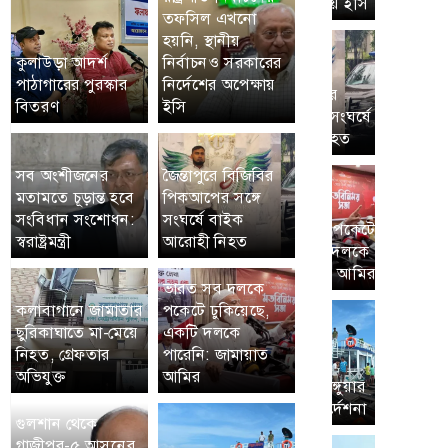
তফসিল এখনো
হয়নি, স্থানীয়
কুলাউড়া আদর্শ
নির্বাচনও সরকারের
পাঠাগারের পুরস্কার
নির্দেশের অপেক্ষায়
বিতরণ
ইসি
সব অংশীজনের
জৈন্তাপুরে বিজিবির
মতামতে চূড়ান্ত হবে
পিকআপের সঙ্গে
সংবিধান সংশোধন:
সংঘর্ষে বাইক
স্বরাষ্ট্রমন্ত্রী
আরোহী নিহত
ভারত সব দলকে
কলাবাগানে জামাতার
পকেটে ঢুকিয়েছে,
ছুরিকাঘাতে মা-মেয়ে
একটি দলকে
নিহত, গ্রেফতার
পারেনি: জামায়াত
অভিযুক্ত
আমির
গুলশান থেকে
গাজীপুর-৫ আসনের