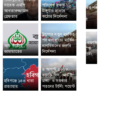
সাবেক এমপি
পরিবেশ রক্ষায়
আখতারুজ্জামান
টাঙ্গুয়ার হাওরে
গ্রেফতার
কঠোর নির্দেশনা
ট্রাম্পের নতুন হুমকির
পর মধ্যপ্রাচ্যে মার্কিন
আয় কমেছে
নাগরিকদের জরুরি
জামায়াতের
নির্দেশনা
৪ আগস্ট ২০২৪:
রক্তাক্ত দিন, ‘মার্চ টু
হবিগঞ্জে ১৪৪ ধারা
ঢাকা’ ও সরকার
প্রত্যাহার
পতনের টার্নিং পয়েন্ট