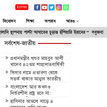
ইপেপার
বিনোদন
শিক্ষা
অপরাধ
আরও
নায় পাল্টা আঘাতের চূড়ান্ত হুঁশিয়ারি ইরানের
সবুজবাগে অজ্ঞাত না
**
সর্বশেষ-জাতীয়
প্রধানমন্ত্রীর শ্বশুর মাহবুব আলী
খানের ৪২তম শাহাদাতবার্ষিকী
আজ
ভিসার নামে প্রতারণা থেকে
সতর্ক থাকার আহ্বান ভারতীয়
হাইকমিশনের
বাংলাদেশ আর কখনও
নির্ভরশীল রাষ্ট্র হবে না:
পররাষ্ট্রমন্ত্রী
হাসিনার আমলে সাড়ে ৪