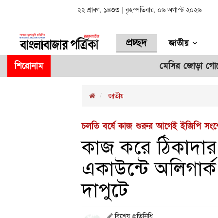
২২ শ্রাবণ, ১৪৩৩ | বৃহস্পতিবার, ০৬ অগাস্ট ২০২৬
প্রচ্ছদ
জাতীয়
শিরোনাম
মেসির জোড়া গোলে সান লুইসক
জাতীয়
চলতি বর্ষে কাজ শুরুর আগেই ইজিপি সং
কাজ করে ঠিকাদার ব
একাউন্টে অলিগার
দাপুটে
বিশেষ প্রতিনিধি