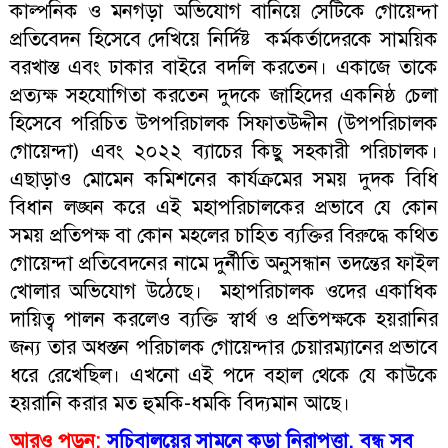
কাল্পনিক ও মনগড়া অভিযোগ বানিয়ে সেটিকে গোয়েন্দা
প্রতিবেদন হিসেবে দেখিয়ে নির্দিষ্ট কর্মকর্তাদেরকে সাময়িক
বরখাস্ত এবং ঢাকার বাইরে বদলি করতেন। একাজে তাকে
প্রত্যক্ষ সহযোগিতা করতেন দুদকে জাহিদের একনিষ্ঠ চেলা
হিসেবে পরিচিত উপপরিচালক সিফাতউদ্দীন (উপপরিচালক
গোয়েন্দা) এবং ২০২২ ব্যাচের কিছু সহকারী পরিচালক।
এছাড়াও মোমেন কমিশনের কার্যক্রমের সময় দুদক বিধি
বিধান লঙ্ঘন করে এই মহাপরিচালকের প্রভাবে যে কোন
সময় প্রতিপক্ষ বা কোন মহলের চাহিত ব্যক্তির বিরুদ্ধে কথিত
গোয়েন্দা প্রতিবেদনের নামে দুর্নীতি অনুসন্ধান তদন্তের ফাইল
খোলার অভিযোগ উঠেছে। মহাপরিচালক ওদের একাধিক
দায়িত্ব পালন করলেও ব্যক্তি স্বার্থ ও প্রতিপক্ষকে হয়রানির
জন্য তার অধস্তন পরিচালক গোয়েন্দার চেয়ারম্যানের প্রভাবে
ধরে রেখেছিল। এখনো এই পদে বহাল থেকে যে কাউকে
হয়রানি করার মত হুমকি-ধমকি বিদ্যমান আছে।
আরও পড়ুন:
সচিবালয়ের সামনে কড়া নিরাপত্তা, বন্ধ সব