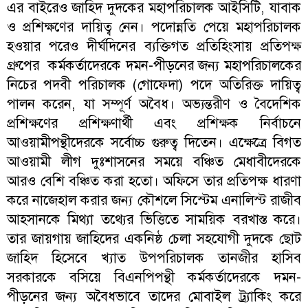
এর বাইরেও জাহিদ দুদকের মহাপরিচালক আইসিটি, যাবাক
ও প্রশিক্ষণের দায়িত্ব নেন। পদোন্নতি পেয়ে মহাপরিচালক
হওয়ার পরেও দীর্ঘদিনের ব্যক্তিগত প্রতিহিংসায় প্রতিপক্ষ
গ্রুপের কর্মকর্তাদেরকে দমন-পীড়নের জন্য মহাপরিচালকের
নিচের পদবী পরিচালক (গোফেদা) পদে অতিরিক্ত দায়িত্ব
পালন করেন, যা সম্পূর্ণ অবৈধ। অভ্যন্তরীণ ও বৈদেশিক
প্রশিক্ষণের প্রশিক্ষণার্থী এবং প্রশিক্ষক নির্বাচনে
আওয়ামীপন্থীদেরকে সর্বোচ্চ গুরুত্ব দিতেন। এক্ষেত্রে বিগত
আওয়ামী লীগ দুঃশাসনের সময়ে বঞ্চিত মেধাবীদেরকে
আরও বেশি বঞ্চিত করা হতো। অফিসে তার প্রতিপক্ষ ধারণা
করে নাজেহাল করার জন্য কৌশলে সিস্টেম এনালিস্ট রাজীব
আহসানকে মিথ্যা তথ্যের ভিত্তিতে সাময়িক বরখাস্ত করে।
তার জায়গায় জাহিদের একনিষ্ঠ চেলা সহযোগী দুদকে ছোট
জাহিদ হিসেবে খ্যাত উপপরিচালক তানজীর হাসিব
সরকারকে বসিয়ে বিএনপিপন্থী কর্মকর্তাদেরকে দমন-
পীড়নের জন্য অবৈধভাবে তাদের মোবাইল ট্র্যাকিং করে