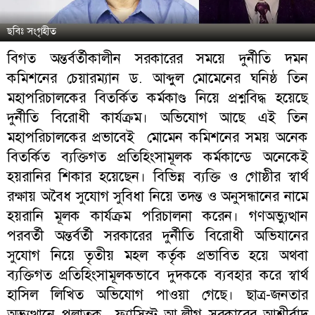
ছবিঃ সংগৃহীত
বিগত অন্তর্বর্তীকালীন সরকারের সময়ে দুর্নীতি দমন
কমিশনের চেয়ারম্যান ড. আব্দুল মোমেনের ঘনিষ্ঠ তিন
মহাপরিচালকের বিতর্কিত কর্মকাণ্ড নিয়ে প্রশ্নবিদ্ধ হয়েছে
দুর্নীতি বিরোধী কার্যক্রম। অভিযোগ আছে এই তিন
মহাপরিচালকের প্রভাবেই মোমেন কমিশনের সময় অনেক
বিতর্কিত ব্যক্তিগত প্রতিহিংসামূলক কর্মকান্ডে অনেকেই
হয়রানির শিকার হয়েছেন। বিভিন্ন ব্যক্তি ও গোষ্ঠীর স্বার্থ
রক্ষায় অবৈধ সুযোগ সুবিধা নিয়ে তদন্ত ও অনুসন্ধানের নামে
হয়রানি মূলক কার্যক্রম পরিচালনা করেন। গণঅভ্যুত্থান
পরবর্তী অন্তর্বর্তী সরকারের দুর্নীতি বিরোধী অভিযানের
সুযোগ নিয়ে তৃতীয় মহল কর্তৃক প্রভাবিত হয়ে অথবা
ব্যক্তিগত প্রতিহিংসামূলকভাবে দুদককে ব্যবহার করে স্বার্থ
হাসিল লিখিত অভিযোগ পাওয়া গেছে। ছাত্র-জনতার
অভ্যুত্থানে পলাতক ফ্যাসিস্ট আ.লীগ সরকারের আশীর্বাদ