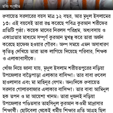
ছবিঃ সংগৃহীত
রুবায়েত সরদারের বয়স মাত্র ১২ বছর, আর মৃদুল ইসলামের
১৩। এই বয়সেই তারা রপ্ত করেছে পবিত্র কুরআন শরীফের
প্রতিটি পৃষ্ঠা। কয়েক মাসের নিরলস পরিশ্রম, অধ্যবসায় ও
একাগ্রতার মাধ্যমে সম্পূর্ণ কুরআন মুখস্থ করে তারা অর্জন
করেছে হাফেজ হওয়ার গৌরব। অল্প সময়ে এমন অসাধারণ
কৃতিত্ব দেখিয়ে তারা তাক লাগিয়ে দিয়েছে পরিবার, শিক্ষক
ও এলাকাবাসীকে।
খোঁজ নিয়ে জানা যায়, মৃদুল ইসলাম শরীয়তপুরের নড়িয়া
উপজেলার বাড়ৈপাড়া এলাকার বাসিন্দা। তার বাবা রুবেল
হাওলাদার এবং মা মাহিনূর বেগম। অন্যদিকে রুবায়েত
সরদার গোলারবাজার এলাকার বাসিন্দা। তার বাবা আমিনুল
হক তপন ও মা আয়েশা খানম। তারা দুজনই নড়িয়া
উপজেলার পণ্ডিতসার তাহসিনুল কুরআন কওমী মাদ্রাসার
শিক্ষার্থী। ছোটবেলা থেকেই ধর্মীয় শিক্ষার প্রতি আগ্রহ ছিল