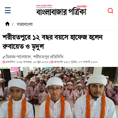
☰
/
সারাবাংলা
শরীয়তপুরে ১২ বছর বয়সে হাফেজ হলেন
রুবায়েত ও মৃদুল
মিরাজ পালোয়ান, শরীয়তপুর প্রতিনিধি
প্রকাশিত: ৬:৩২ অপরাহ্ন, ১৬ জুন ২০২৬ |
আপডেট: ৯:৪১ পূর্বাহ্ন, ০৭ অগাস্ট ২০২৬