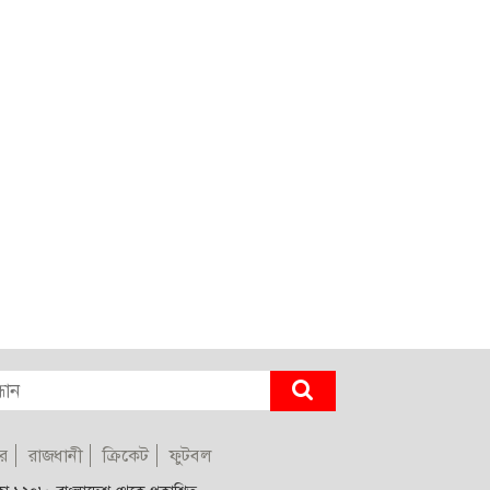
র
রাজধানী
ক্রিকেট
ফুটবল