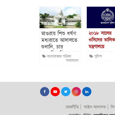
মাগুরায় শিশু ধর্ষণ:
২০১৮ সালের
মধ্যরাতে আদালতে
ওসিদের তালিকা স্
শুনানি, চার
মন্ত্রণালয়ে
আসামির রিমান্ড
এবার রাতের
বাংলাবাজার পত্রিকা
পুলিশ
মঞ্জুর
ভোটের ৬৩৯
সারাবাংলা
বিরুদ্ধে ব্যবস্থ
রাজনীতি
আইন-আদালত
নির