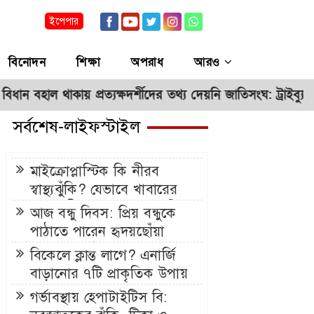
ইপেপার
বিনোদন
শিক্ষা
অপরাধ
আরও
াল থাকায় প্রত্যক্ষদর্শীদের তথ্য দেয়নি জাতিসংঘ: ট্রাইব্যুনালে প্রসিক
সর্বশেষ-লাইফস্টাইল
মাইক্রোপ্লাস্টিক কি নীরব
স্বাস্থ্যঝুঁকি? যেভাবে খাবারের
সঙ্গে শরীরে ঢুকছে ক্ষুদ্র প্লাস্টিক
আজ বন্ধু দিবস: প্রিয় বন্ধুকে
কণা
পাঠাতে পারেন হৃদয়ছোঁয়া
শুভেচ্ছা বার্তা
বিকেলে ক্লান্ত লাগে? এনার্জি
বাড়ানোর ৭টি প্রাকৃতিক উপায়
গর্ভাবস্থায় হেপাটাইটিস বি: