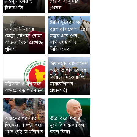
ট্রাইব্যুনালের ৩
তৈয়বা বানু মারা
বিচারপতি
গেছেন
ইরান যুদ্ধের সময়
ফার্মগেট-মিরপুর
দূরপাল্লার ক্ষেপণাস্ত্রের
মেট্রো স্টেশনে বোমা
মজুত প্রায় শেষ,
আতঙ্ক, ঘিরে রেখেছে
দাবি রয়টার্স ও
পুলিশ
সিবিএসের
মিয়ানমার বাংলাদেশ
থেকে ৩ লাখ রোহিঙ্গা
ফিরিয়ে নিতে রাজি:
মন্ত্রিসভা ও প্রশাসনে
মালয়েশিয়ার
আসছে বড় পরিবর্তন
প্রধানমন্ত্রী
আগুনের পর সাত
তীব্র বিরোধিতার
লিকেজ, ৭ ঘণ্টা ধরে
মুখে সিদ্ধান্ত বাতিল
গ্যাস নেই আশুলিয়ায়
করল ফিফা