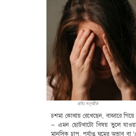
ছবিঃ সংগৃহীত
চশমা কোথায় রেখেছেন, বাজারে গিয়
— এমন ছোটখাটো বিষয় ভুলে যাওয়া
মানসিক চাপ, পর্যাপ্ত ঘুমের অভাব ব