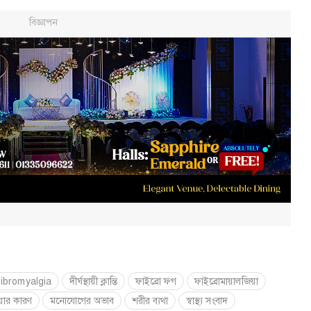
ibromyalgia
দীর্ঘস্থায়ী ক্লান্তি
ফাইব্রো ফগ
ফাইব্রোমায়ালজিয়া
য়ার কারণ
মনোযোগের অভাব
শরীর ব্যথা
স্বাস্থ্য সংবাদ