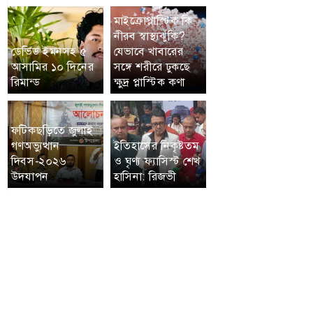
মাইক্রোপ্লাস্টিক কি
নীরব স্বাস্থ্যঝুঁকি?
ডেভিড ইমনসহ ৫
যেভাবে খাবারের
আসামির ১০ দিনের
সঙ্গে শরীরে ঢুকছে
রিমান্ড
ক্ষুদ্র প্লাস্টিক কণা
ফটিকছড়িতে জুলাই
গণঅভ্যুত্থান
ইতিহাসের নিকৃষ্টতম
দিবস-২০২৬
ও ঘৃণ্য ফ্যাসিস্ট শেখ
উদযাপন
হাসিনা: রিজভী