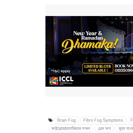
Brain Fog
Fibro Fog Symptoms
F
ফাইব্রোমায়ালজিয়ার লক্ষণ
ব্রেন ফগ
ভুলে যাও