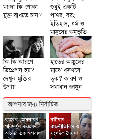
ময়দা কি পোকা
শুধুই একটি
মুক্ত রাখতে চান?
পাথর, বরং
ইতিহাস, ধর্ম ও
মানুষের অনুভূতি
কি কি কারণে
হাতের আঙুলের
ডিপ্রেশন হয়?
মাঝে খসখসে
দেখুন মুক্তির
ত্বক? কারণ ও
উপায়
সমাধান জানুন
আপনার জন্য নির্বাচিত
র‍্যাবের ‘আয়নাঘর’
বর্ষীয়ান
পরিদর্শন করলেন
রাজনীতিবিদ ও
আন্তর্জাতিক অপরাধ
সংগঠক সৈয়দা