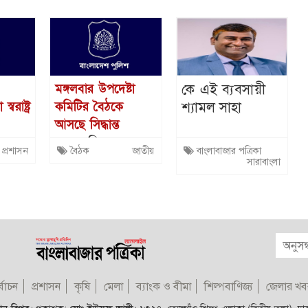
কে এই ব্যবসায়ী
মঙ্গলবার উপদেষ্টা
শ্যামল সাহা
বরাষ্ট্র
কমিটির বৈঠকে
আসছে সিদ্ধান্ত
এবার তিন
প্রশাসন
বৈঠক
জাতীয়
বাংলাবাজার পত্রিকা
 ওসির
বিতর্কিত নির্বাচনের
সারাবাংলা
া
পুলিশ কর্মকর্তাদের
বিরুদ্ধে কঠোর
ব্যবস্থা
্বাচন
প্রশাসন
কৃষি
মেলা
ব্যাংক ও বীমা
শিল্পবাণিজ্য
জেলার খব