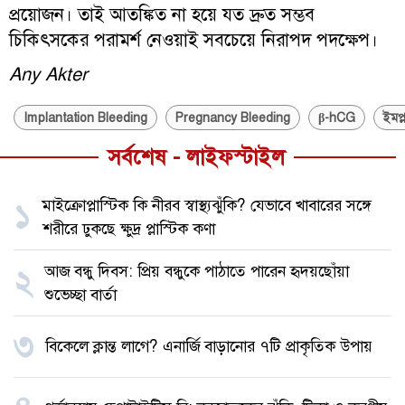
প্রয়োজন। তাই আতঙ্কিত না হয়ে যত দ্রুত সম্ভব
চিকিৎসকের পরামর্শ নেওয়াই সবচেয়ে নিরাপদ পদক্ষেপ।
Any Akter
Implantation Bleeding
Pregnancy Bleeding
β-hCG
ইমপ্ল
সর্বশেষ - লাইফস্টাইল
মাইক্রোপ্লাস্টিক কি নীরব স্বাস্থ্যঝুঁকি? যেভাবে খাবারের সঙ্গে
১
শরীরে ঢুকছে ক্ষুদ্র প্লাস্টিক কণা
আজ বন্ধু দিবস: প্রিয় বন্ধুকে পাঠাতে পারেন হৃদয়ছোঁয়া
২
শুভেচ্ছা বার্তা
৩
বিকেলে ক্লান্ত লাগে? এনার্জি বাড়ানোর ৭টি প্রাকৃতিক উপায়