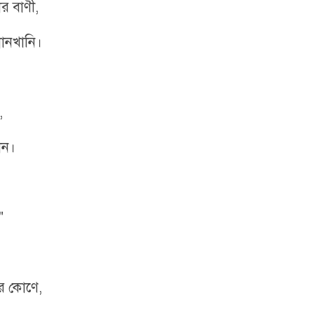
ার বাণী,
মানখানি।
,
ান।
"
ের কোণে,