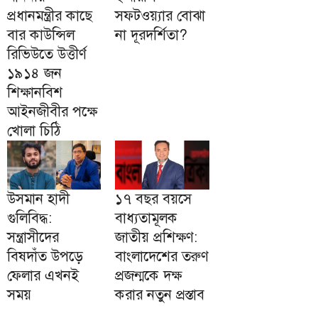
প্রধানমন্ত্রীর কাছে
সফটওয়্যার বোঝা
বার কাউন্সিল
না দূরদর্শিতা?
রিভিউতে উত্তীর্ণ
১৯১৪ জন
শিক্ষানবিশ
আইনজীবীর পক্ষে
খোলা চিঠি
উসমান হাদী
১৭ বছর বয়সে
গুলিবিদ্ধ:
বাধ্যতামূলক
সন্ত্রাসীদের
জাতীয় প্রশিক্ষণ:
বিষদাঁত উপড়ে
বাংলাদেশের তরুণ
ফেলার এখনই
প্রজন্মকে দক্ষ
সময়
করার নতুন প্রস্তাব