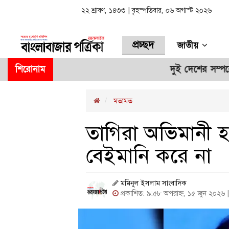
২২ শ্রাবণ, ১৪৩৩ | বৃহস্পতিবার, ০৬ অগাস্ট ২০২৬
প্রচ্ছদ
জাতীয়
শিরোনাম
দুই দেশের সম্পর্কের ভবিষ্যৎ নি
মতামত
তাগিরা অভিমানী হ
বেইমানি করে না
মমিনুল ইসলাম সাংবাদিক
প্রকাশিত: ৯:৫৮ অপরাহ্ন, ১৫ জুন ২০২৬ 