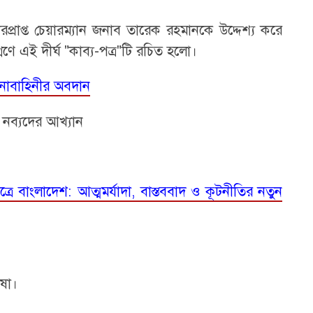
প্রাপ্ত চেয়ারম্যান জনাব তারেক রহমানকে উদ্দেশ্য করে
রণে এই দীর্ঘ "কাব্য-পত্র"টি রচিত হলো।
 সেনাবাহিনীর অবদান
ম নব্যদের আখ্যান
্রে বাংলাদেশ: আত্মমর্যাদা, বাস্তববাদ ও কূটনীতির নতুন
াষা।