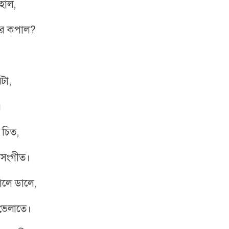
হাল,
ের কপাল?
টা,
।
 চিত,
-সংগীত।
ালে ডালে,
 ভেলাতে।