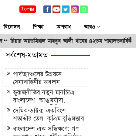
ইপেপার
বিনোদন
শিক্ষা
অপরাধ
আরও
 অ্যাডমিরাল মাহবুব আলী খানের ৪২তম শাহাদতবার্ষিকী উপলক্ষে দোয
সর্বশেষ-মতামত
পার্বত্যাঞ্চলের উন্নয়নে
সেনাবাহিনীর অবদান
ভূরাজনীতির নতুন মানচিত্রে
বাংলাদেশ: আত্মমর্যাদা,
বাস্তববাদ ও কূটনীতির নতুন
সেমিকন্ডাক্টর: একবিংশ
অধ্যায়
শতাব্দীর তেল, কৃত্রিম বুদ্ধিমত্তার
হৃদস্পন্দন এবং নতুন সভ্যতার
বাংলাদেশ এক সন্ধিক্ষণে: গণ-
ভিত্তি