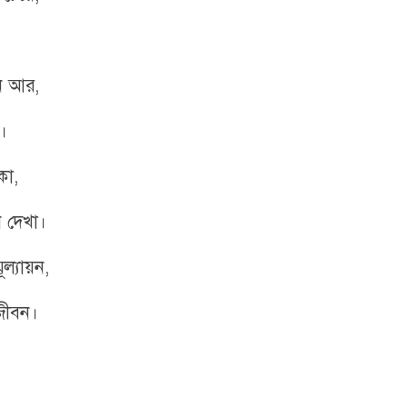
েন আর,
।
কা,
ি দেখা।
ূল্যায়ন,
 জীবন।