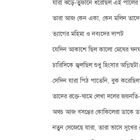
যারা ঝড়ে-তুফানে ধরেছিল এই পালের 
তারা আজ কেন একা, কেন মলিন তাদ
​ত্যাগের মহিমা ও নব্যদের দাপট
​যেদিন আকাশে ছিল কালো মেঘের ঘনঘ
চারিদিকে জ্বলছিল শুধু হিংসার অগ্নিছটা
সেদিন যারা পিঠ পাতেনি, বুক করেছিল
তাদের রক্তে-ঘামে লেখা দলের জয়নতি
​অথচ আজ বসন্তের কোকিলেরা ডাকে ড
নতুন সেজেছে যারা, তারা ভাসে সুখের