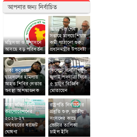
আপনার জন্য নির্বাচিত
আগস্টের শেষ
সপ্তাহে মালয়েশিয়ায়
মন্ত্রিসভা ও প্রশাসনে
কর্মী পাঠানো শুরু:
আসছে বড় পরিবর্তন
প্রধানমন্ত্রীর উপদেষ্টা
ঢাকা কলেজে
সিলেটে এনসিপির
ছাত্রদলের হামলায়
জুলাই পদযাত্রা ঘিরে
আহত শিবির নেতার
৫ প্লাটুন বিজিবি
অবস্থা আশঙ্কাজনক
মোতায়েন
ঢাকা দক্ষিণ সিটি
রাষ্ট্রপতি নির্বাচনের
করপোরেশনের
প্রস্তুতি শুরু, জাতীয়
২০২৬-২৭
সংসদের কাছে
অর্থবছরের বাজেট
ভোটার তালিকা
ঘোষণা
চাইল ইসি