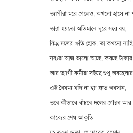
ত্যাগীরা মরে গেলেও, কখনো হাসে না শত
তারা হয়তো অভিমানে দূরে সরে রয়,
কিন্তু দলের ক্ষতি হোক, তা কখনো নাহি
​নব্যরা আজ ভালো আছে, করছে টাকার
আর ত্যাগী কর্মীরা সইছে শুধু অবহেলার
এই বৈষম্য যদি না হয় দ্রুত অবসান,
তবে কীভাবে বাঁচবে দলের গৌরব আর 
​কাব্যের শেষ আকুতি
​হে তরুণ নেতা, হে তারেক রহমান,