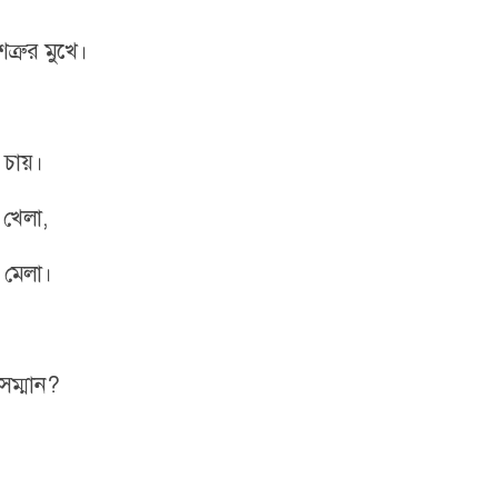
্রুর মুখে।
 চায়।
 খেলা,
 মেলা।
সম্মান?