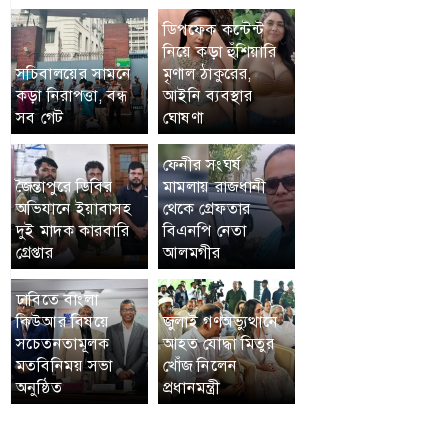
ডিপফেক কন্টেন্ট
নিয়ে কড়া হুঁশিয়ারি
সচিবালয়ের সামনে
মৃণাল ঠাকুরের,
কড়া নিরাপত্তা, বন্ধ
আইনি ব্যবস্থার
সব গেট
ঘোষণা
ফেনীর সংঘর্ষ
জৈন্তাপুরে ডিবির
মামলায় রাজধানী
অভিযানে ইয়াবাসহ
থেকে গ্রেফতার
দুই মাদক কারবারি
বিএনপি নেতা
গ্রেপ্তার
আলমগীর
ঢাবিতে বাংলা
কিউআর বিষয়ে
জুলাই গণঅভ্যুত্থানে
সচেতনতামূলক
আহত যোদ্ধা মিতুর
মতবিনিময় সভা
খোঁজ নিলেন
অনুষ্ঠিত
প্রধানমন্ত্রী