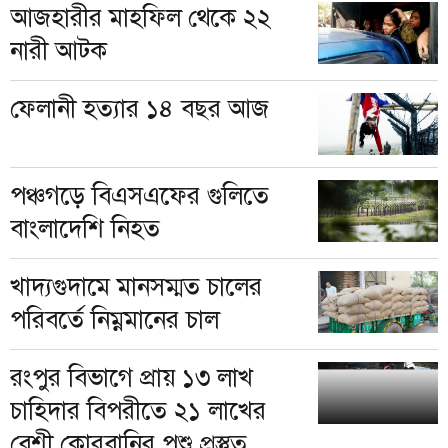
আজহারীর মাহফিল থেকে ২২
নারী আটক
ফেলানী হত্যার ১৪ বছর আজ
পঞ্চগড়ে বিএসএফের গুলিতে
বাংলাদেশি নিহত
খাদ্যগুদামে মানসম্মত চালের
পরিবর্তে নিম্নমানের চাল
রংপুর বিভাগে প্রায় ১৩ লাখ
চাহিদার বিপরীতে ২১ লাখের
বেশী কোরবানির পশু প্রস্তুত