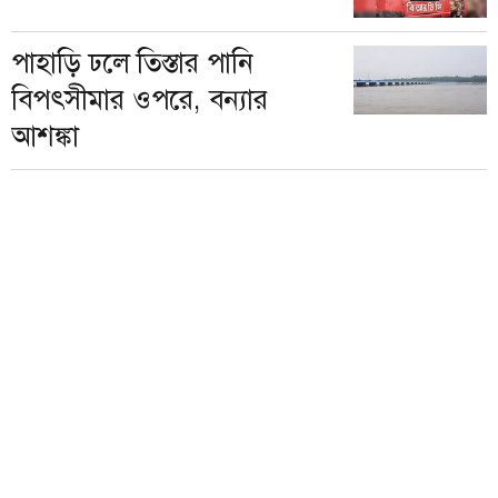
পাহাড়ি ঢলে তিস্তার পানি
বিপৎসীমার ওপরে, বন্যার
আশঙ্কা
হাবিপ্রবি’র মেধাবী শিক্ষার্থী
সিয়ামকে বাঁচাতে সাহায্যের
আবেদন
প্রকাশক:
মোঃ ইউসুফ আলী
।
১৩২৭, তেজগাঁও শিল্প এলাকা (দ্বিতীয় তলা),
ঢাকা ১২০৮, বাংলাদেশ থেকে প্রকাশিত
সম্পাদকীয়, বার্তা, সার্কুলেশন, বিজ্ঞাপন-
+৮৮০৯৬১৪৫০২০৩৫
+৮৮০৯৬১৪৫০২০৩৬