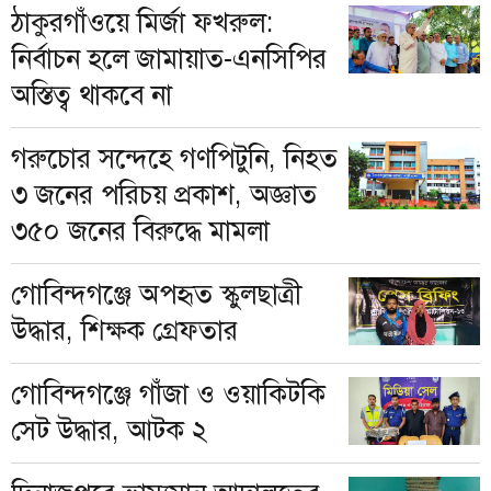
ঠাকুরগাঁওয়ে মির্জা ফখরুল:
নির্বাচন হলে জামায়াত-এনসিপির
অস্তিত্ব থাকবে না
গরুচোর সন্দেহে গণপিটুনি, নিহত
৩ জনের পরিচয় প্রকাশ, অজ্ঞাত
৩৫০ জনের বিরুদ্ধে মামলা
গোবিন্দগঞ্জে অপহৃত স্কুলছাত্রী
উদ্ধার, শিক্ষক গ্রেফতার
গোবিন্দগঞ্জে গাঁজা ও ওয়াকিটকি
সেট উদ্ধার, আটক ২