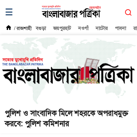
☰
/
রাজশাহী
বগুড়া
জয়পুরহাট
নওগাঁ
নাটোর
পাবনা
র
পুলিশ ও সাংবাদিক মিলে শহরকে অপরাধমুক্ত
করবে: পুলিশ কমিশনার