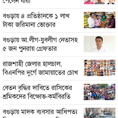
পেলেন যারা
বগুড়ায় ৪ প্রতিষ্ঠানকে ১ লাখ
টাকা জরিমানা ভোক্তার
বগুড়ায় আ.লীগ-যুবলীগ নেতাসহ
৫ জন পুনরায় গ্রেফতার
রাজশাহী জেলার হালচাল,
বিএনপির দুর্গে জামায়াতের চোখ
বেতন বৃদ্ধির দাবিতে রাসিকের
শ্রমিকদের বিক্ষোভ-কর্মবিরতি
বগুড়ায় মাদক ব্যবসার আধিপত্য