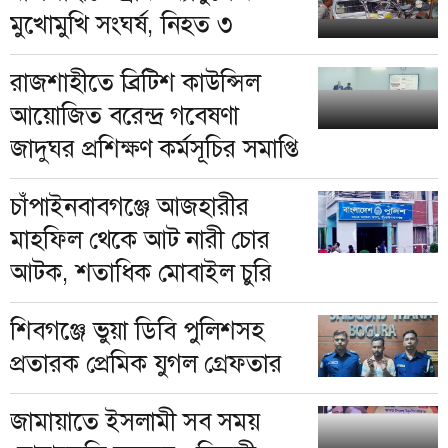
মুখোমুখি সংঘর্ষ, নিহত ৩
রাজশাহীতে ব্রিটিশ কাউন্সিল
আয়োজিত বরেন্দ্র গবেষণা
জাদুঘর প্রশিক্ষণ কর্মসূচির সমাপ্তি
চাঁপাইনবাবগঞ্জে আজহারীর
মাহফিল থেকে আট নারী চোর
আটক, শতাধিক মোবাইল চুরি
শিবগঞ্জে ভুয়া ডিবি পুলিশসহ
প্রতারক প্রেমিক যুগল গ্রেফতার
জামায়াতে ইসলামী সব সময়