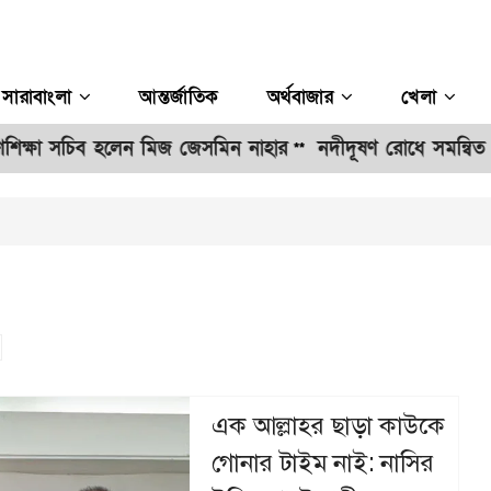
সারাবাংলা
আন্তর্জাতিক
অর্থবাজার
খেলা
্ষা সচিব হলেন মিজ জেসমিন নাহার
নদীদূষণ রোধে সমন্বিত ও কঠোর
**
এক আল্লাহর ছাড়া কাউকে
গোনার টাইম নাই: নাসির