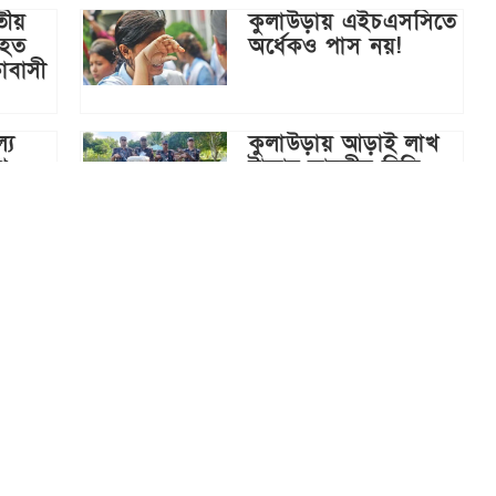
তীয়
কুলাউড়ায় এইচএসসিতে
আহত
অর্ধেকও পাস নয়!
াবাসী
যে
কুলাউড়ায় আড়াই লাখ
ণ
টাকার ভারতীয় বিড়ি-
সিগারেট জব্দ
সিলেটে জমি নিয়ে
বিরোধ: ছোট ভাইয়ের
ভেঙে
উপর বড় ভাইয়ের
হামলা, আহত ৫
সুনামগঞ্জের ছাতকে
৩ লক্ষ
হাওরে হাওরে বোরো ধান
কাটার উৎসবে ব্যস্ত
ও
কৃষকরা