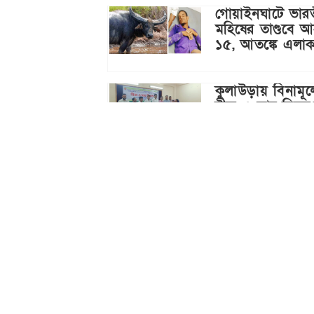
গোয়াইনঘাটে ভার
মহিষের তাণ্ডবে 
১৫, আতঙ্কে এলাক
কুলাউড়ায় বিনামূল্
বীজ ও সার বিতর
সিলেট স্টেডিয়ামে
বিসিবির দুর্বল
ব্যবস্থাপনা, গেট 
ঢুকলো দর্শকরা
২৪ ঘণ্টায় সীমান্তে
অভিযান চালিয়ে ৫
৭৭ হাজার টাকার
চোরাচালানি পণ্য 
মাদকদ্রব্য জব্দ