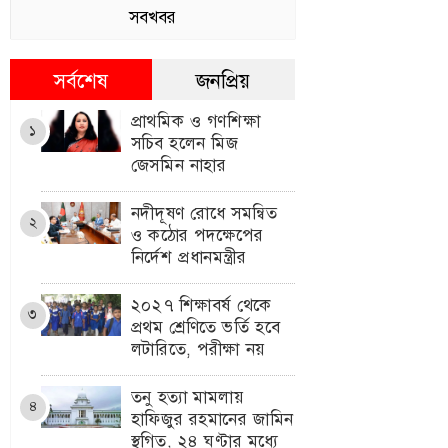
সবখবর
সর্বশেষ
জনপ্রিয়
প্রাথমিক ও গণশিক্ষা
১
সচিব হলেন মিজ
জেসমিন নাহার
নদীদূষণ রোধে সমন্বিত
২
ও কঠোর পদক্ষেপের
নির্দেশ প্রধানমন্ত্রীর
২০২৭ শিক্ষাবর্ষ থেকে
৩
প্রথম শ্রেণিতে ভর্তি হবে
লটারিতে, পরীক্ষা নয়
তনু হত্যা মামলায়
৪
হাফিজুর রহমানের জামিন
স্থগিত, ২৪ ঘণ্টার মধ্যে