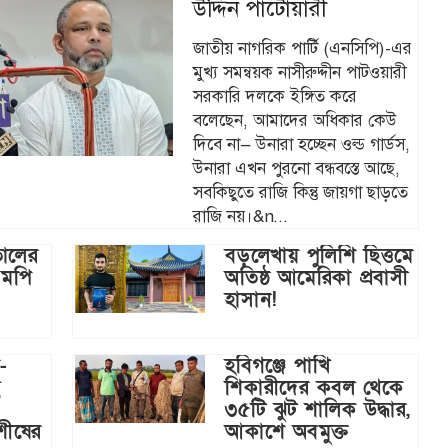
উদ্দিন পাটোয়ারী
জাতীয় নাগরিক পার্টি (এনসিপি)-এর
মুখ্য সমন্বয়ক নাসীরুদ্দীন পাটওয়ারী
সরকারি দলকে ইঙ্গিত করে
বলেছেন, আমাদের অধিকার কেউ
দিবে না— উনারা হচ্ছেন ওল্ড গার্ডস,
উনারা এখন পুরনো বন্ধবস্তে আছে,
সবকিছুতে রাজি কিন্তু জায়গা ছাড়তে
রাজি নয়।&n...
তালের
বড়লেখায় পুলিশি ছিত্তমে
এমপি
অতিষ্ঠ আমেরিকা প্রবাসী
হাসান!
-
হবিগঞ্জে পাখি
ই
শিকারীদের কবল থেকে
৩৫টি ঝুট শালিক উদ্ধার,
শীষের
আকাশে অবমুক্ত