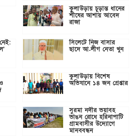
কুলাউড়ায় চূড়ান্ত ধানের
শীষের আশায় আবেদ
রাজা
 নেই:
সিলেটে নিজ বাসার
কল’
ছাদে আ.লীগ নেতা খুন
কুলাউড়ায় বিশেষ
 ও
অভিযানে ১৪ জন গ্রেপ্তার
দ
সুরমা নদীর ভয়াবহ
ভাঙন রোধে হরিনাপাটি
গ্রামবাসীর উদ্যোগে
মানববন্ধন