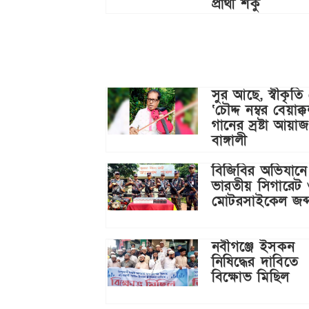
প্রার্থী শকু
সুর আছে, স্বীকৃতি
‘চৌদ্দ নম্বর বেয়াক্
গানের স্রষ্টা আয়াজ
বাঙ্গালী
বিজিবির অভিযানে
ভারতীয় সিগারেট
মোটরসাইকেল জব্
নবীগঞ্জে ইসকন
নিষিদ্ধের দাবিতে
বিক্ষোভ মিছিল